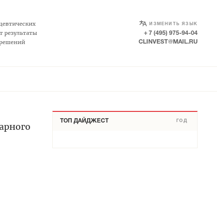
SELECT LANGUAGE
▼
цевтических
ИЗМЕНИТЬ ЯЗЫК
т результаты
+ 7 (495) 975-94-04
 решений
CLINVEST@MAIL.RU
ТОП ДАЙДЖЕСТ
ГОД
арного