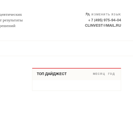
SELECT LANGUAGE
▼
цевтических
ИЗМЕНИТЬ ЯЗЫК
т результаты
+ 7 (495) 975-94-04
 решений
CLINVEST@MAIL.RU
ТОП ДАЙДЖЕСТ
МЕСЯЦ
ГОД