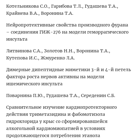
Котельникова С.О., Гарибова Т.Л., Гудашева Т.А.,
Крайнева В.А., Воронина Т.А.
Нейропротективные свойства производного фурана
– соединения ГИЖ-276 на модели геморрагического
инсульта
Литвинова С.А., Золотов Н.Н., Воронина Т.А.,
Кутепова И.С., Жмуренко Л.А.
Димерные дипептидные миметики 3-й и 4-й петель
фактора роста нервов активны на модели
ишемического инсульта
Поварнина П.Ю., Гудашева Т.А., Середенин С.Б.
Сравнительное изучение кардиопротекторного
действия триметазидина и фабомотизола
гидрохлорида у крыс со сформировавшейся
алкогольной кардиомиопатией в условиях
продолжающегося потребления этанола