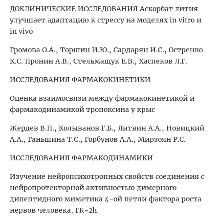
ДОКЛИНИЧЕСКИЕ ИССЛЕДОВАНИЯ Аскорбат лития
улучшает адаптацию к стрессу на моделях in vitro и
in vivo
Громова О.А., Торшин И.Ю., Сардарян И.С., Остренко
К.С. Пронин А.В., Стельмащук Е.В., Хаспеков Л.Г.
ИССЛЕДОВАНИЯ ФАРМАКОКИНЕТИКИ
Оценка взаимосвязи между фармакокинетикой и
фармакодинамикой тропоксина у крыс
Жердев В.П., Колыванов Г.Б., Литвин А.А., Новицкий
А.А., Ганьшина Т.С., Горбунов А.А., Мирзоян Р.С.
ИССЛЕДОВАНИЯ ФАРМАКОДИНАМИКИ
Изучение нейропсихотропных свойств соединения с
нейропротекторной активностью димерного
дипептидного миметика 4-ой петли фактора роста
нервов человека, ГК-2h