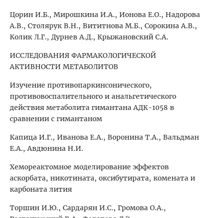
Цорин И.Б., Мирошкина И.А., Ионова Е.О., Надорова
А.В., Столярук В.Н., Вититнова М.Б., Сорокина А.В.,
Колик Л.Г., Дурнев А.Д., Крыжановский С.А.
ИССЛЕДОВАНИЯ ФАРМАКОЛОГИЧЕСКОЙ
АКТИВНОСТИ МЕТАБОЛИТОВ
Изучение противопаркинсонического,
противовоспалительного и анальгетического
действия метаболита гимантана АДК-1058 в
сравнении с гимантаном
Капица И.Г., Иванова Е.А., Воронина Т.А., Вальдман
Е.А., Авдюнина Н.И.
Хемореактомное моделирование эффектов
аскорбата, никотината, оксибутирата, комената и
карбоната лития
Торшин И.Ю., Сардарян И.С., Громова О.А.,