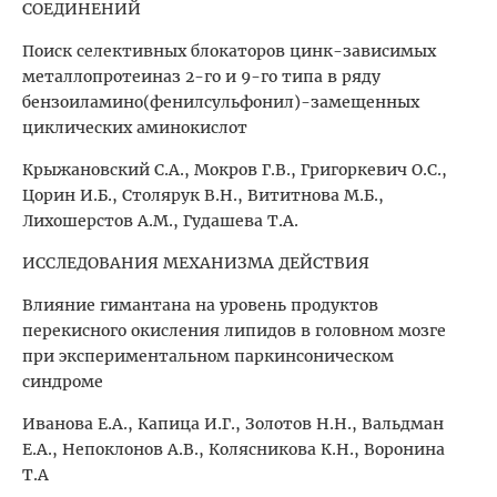
СОЕДИНЕНИЙ
Поиск селективных блокаторов цинк-зависимых
металлопротеиназ 2-го и 9-го типа в ряду
бензоиламино(фенилсульфонил)-замещенных
циклических аминокислот
Крыжановский С.А., Мокров Г.В., Григоркевич О.С.,
Цорин И.Б., Столярук В.Н., Вититнова М.Б.,
Лихошерстов А.М., Гудашева Т.А.
ИССЛЕДОВАНИЯ МЕХАНИЗМА ДЕЙСТВИЯ
Влияние гимантана на уровень продуктов
перекисного окисления липидов в головном мозге
при экспериментальном паркинсоническом
синдроме
Иванова Е.А., Капица И.Г., Золотов Н.Н., Вальдман
Е.А., Непоклонов А.В., Колясникова К.Н., Воронина
Т.А