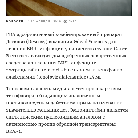
НОВОСТИ
/
13 АПРЕЛЯ 2016
3830
FDA одобрило новый комбинированный препарат
Дескови (Descovy) компании Gilead Sciences для
лечения ВИЧ-инфекции у пациентов старше 12 лет.
В его состав входит два одобренных лекарственных
средства для лечения ВИЧ-инфекции:
эмтрицитабин (emtricitabine) 200 мг и тенофовир
алафенамид (tenofovir alafenamide) 25 мг.
Тенофовир алафенамид является пролекарством
тенофовира, обладающим аналогичным
противовирусным действием при использовании
значительно меньших доз. Эмтрицитабин является
синтетическим нуклеозидным аналогом с
активностью против обратной транскриптазы
ВИЧ-1.