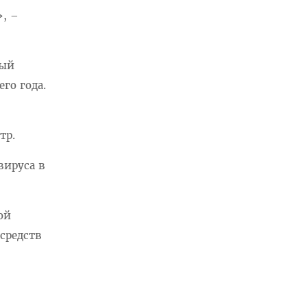
, –
ный
го года.
тр.
вируса в
ой
средств