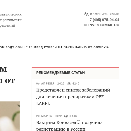
SELECT LANGUAGE
▼
цевтических
ИЗМЕНИТЬ ЯЗЫК
т результаты
+ 7 (495) 975-94-04
 решений
CLINVEST@MAIL.RU
ОМ ГОДУ СВЫШЕ 26 МЛРД РУБЛЕЙ НА ВАКЦИНАЦИЮ ОТ COVID-19
ом
РЕКОМЕНДУЕМЫЕ СТАТЬИ
ю от
09 АПРЕЛЯ 2022
4245
Представлен список заболеваний
для лечения препаратами OFF-
LABEL
20 МАРТА 2022
3448
Вакцина Конвасэл® получила
регистрацию в России