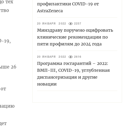
о тех
профилактики COVID-19 от
ство
AstraZeneca
20 ЯНВАРЯ 2022
2257
Минздраву поручено оцифровать
клинические рекомендации по
D-19,
пяти профилям до 2024 года
20 ЯНВАРЯ 2022
2616
Программа госгарантий – 2022:
выше 26
ВМП-III, COVID-19, углубленная
диспансеризация и другие
новации
 от
инацию
дет