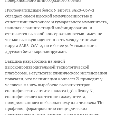
поверхностного шипообразного S белка.
Нуклеокапсидный белок N вируса SARS-CoV-2
обладает самой высокой иммуногенностью в
отношении клеточного и гуморального иммунитета,
начиная с ранних стадий инфицирования, и
отличается высокой консервативностью, имея не
только высокую идентичность между линиями
вируса SARS-CoV-2, но и более 90% гомологии с
другими бета-коронавирусами.
Вакцина разработана на новой
высокопроизводительной технологической
платформе. Результаты клинического исследования
показали, что вакцинация Конвасэл® приводит у
человека к 100% выработке высоких титров
специфических антител класса IgG к белку N,
специфического клеточного иммунитета,
поляризованного по безопасному для человека Th1
профилю, формированию специфических
центральных клеток памяти, а также развитию