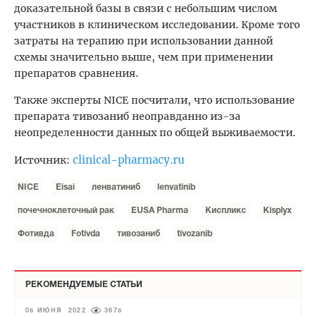
доказательной базы в связи с небольшим числом
участников в клиническом исследовании. Кроме того
затраты на терапию при использовании данной
схемы значительно выше, чем при применении
препаратов сравнения.
Также эксперты NICE посчитали, что использование
препарата тивозаниб неоправданно из-за
неопределенности данных по общей выживаемости.
clinical-pharmacy.ru
Источник:
NICE
Eisai
ленватиниб
lenvatinib
почечноклеточный рак
EUSA Pharma
Киспликс
Kisplyx
Фотивда
Fotivda
тивозаниб
tivozanib
РЕКОМЕНДУЕМЫЕ СТАТЬИ
08 ИЮНЯ 2022
3678