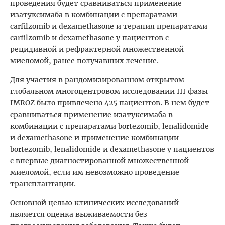
проведения будет сравниваться применение
изатуксимаба в комбинации с препаратами
carfilzomib и dexamethasone и терапия препаратами
carfilzomib и dexamethasone у пациентов с
рецидивной и рефрактерной множественной
миеломой, ранее получавших лечение.
Для участия в рандомизированном открытом
глобальном многоцентровом исследовании III фазы
IMROZ было привлечено 425 пациентов. В нем будет
сравниваться применение изатуксимаба в
комбинации с препаратами bortezomib, lenalidomide
и dexamethasone и применение комбинации
bortezomib, lenalidomide и dexamethasone у пациентов
с впервые диагностированной множественной
миеломой, если им невозможно проведение
трансплантации.
Основной целью клинических исследований
является оценка выживаемости без