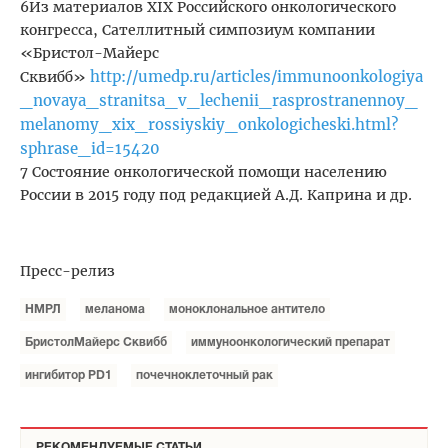
6Из материалов XIX Российского онкологического
конгресса, Сателлитный симпозиум компании
«Бристол-Майерс
http://umedp.ru/articles/immunoonkologiya
Сквибб»
_novaya_stranitsa_v_lechenii_rasprostranennoy_
melanomy_xix_rossiyskiy_onkologicheski.html?
sphrase_id=15420
7 Состояние онкологической помощи населению
России в 2015 году под редакцией А.Д. Каприна и др.
Пресс-релиз
НМРЛ
меланома
моноклональное антитело
БристолМайерс Сквибб
иммуноонкологический препарат
ингибитор PD1
почечноклеточный рак
РЕКОМЕНДУЕМЫЕ СТАТЬИ