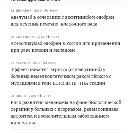
22 ДЕКАБРЯ 2020
2999
Авелумаб в сочетании с акситинибом одобрен
для лечения почечно-клеточного рака
25 СЕНТЯБРЯ 2020
4933
Атезолизумаб одобрен в России для применения
при раке печени и меланоме
31 АВГУСТА 2020
2900
Эффективность Тагриссо (осимертиниб) у
больных немелкоклеточным раком лёгкого с
мутациями в гене EGFR на IB–IIIA стадии
05 ИЮЛЯ 2020
3457
Риск развития меланомы на фоне биологической
терапии у больных с псориазом, ревматоидным
артритом и воспалительным заболеванием
кишечника