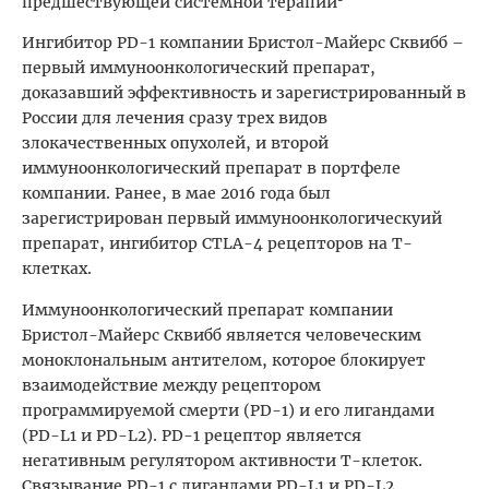
предшествующей системной терапии
Ингибитор PD-1 компании Бристол-Майерс Сквибб –
первый иммуноонкологический препарат,
доказавший эффективность и зарегистрированный в
России для лечения сразу трех видов
злокачественных опухолей, и второй
иммуноонкологический препарат в портфеле
компании. Ранее, в мае 2016 года был
зарегистрирован первый иммуноонкологическуий
препарат, ингибитор CTLA-4 рецепторов на T-
клетках.
Иммуноонкологический препарат компании
Бристол-Майерс Сквибб является человеческим
моноклональным антителом, которое блокирует
взаимодействие между рецептором
программируемой смерти (PD-1) и его лигандами
(PD-L1 и PD-L2). PD-1 рецептор является
негативным регулятором активности Т-клеток.
Связывание PD-1 с лигандами PD-L1 и PD-L2,