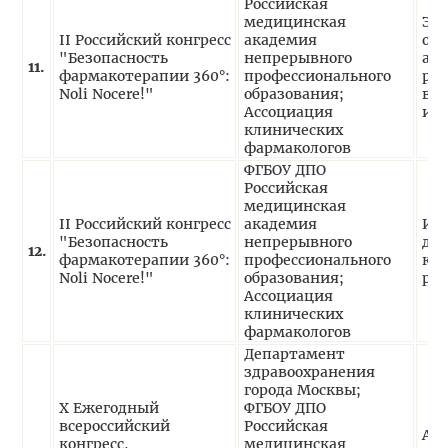
Российская
медицинская
Эк
II Российский конгресс
академия
ор
"Безопасность
непрерывного
асп
11.
фармакотерапии 360°:
профессионального
рас
Noli Nocere!"
образования;
воз
Ассоциация
ин
клинических
фармакологов
ФГБОУ ДПО
Российская
медицинская
II Российский конгресс
академия
Ис
"Безопасность
непрерывного
для
12.
фармакотерапии 360°:
профессионального
кл
Noli Nocere!"
образования;
ре
Ассоциация
клинических
фармакологов
Департамент
здравоохранения
города Москвы;
X Ежегодный
ФГБОУ ДПО
всероссийский
Российская
Ан
конгресс,
медицинская