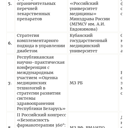
5.
ограничительных
«Российский
фо
перечней
университет
ог
лекарственных
медицины»
спи
препаратов
Минздрава России
(МГМСУ им. А.И.
Евдокимова)
Стратегия
Кубанский
Ос
комплементарного
государственный
кл
6.
подхода в управлении
медицинский
эко
диабетом
университет
ана
Республиканская
научно-практическая
конференция с
международным
Рол
участием «Оценка
оце
7.
медицинских
МЗ РБ
здр
технологий в
мир
стратегии развития
оп
системы
здравоохранения
Республики Беларусь»
II Российский конгресс
Да
«Безопасность
не
фармакотерапии 360°:
8.
МЗ РФ, РМАНПО
реа