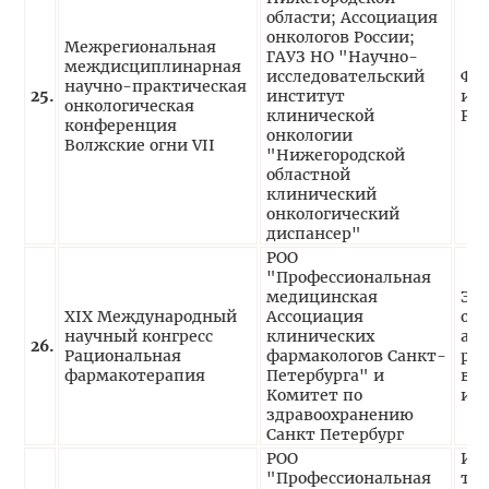
области; Ассоциация
онкологов России;
Межрегиональная
ГАУЗ НО "Научно-
междисциплинарная
исследовательский
Фа
научно-практическая
25.
институт
им
онкологическая
клинической
РЛ
конференция
онкологии
Волжские огни VII
"Нижегородской
областной
клинический
онкологический
диспансер"
РОО
"Профессиональная
медицинская
Эк
XIX Международный
Ассоциация
ор
научный конгресс
клинических
асп
26.
Рациональная
фармакологов Санкт-
рас
фармакотерапия
Петербурга" и
воз
Комитет по
ин
здравоохранению
Санкт Петербург
РОО
Ин
"Профессиональная
тер