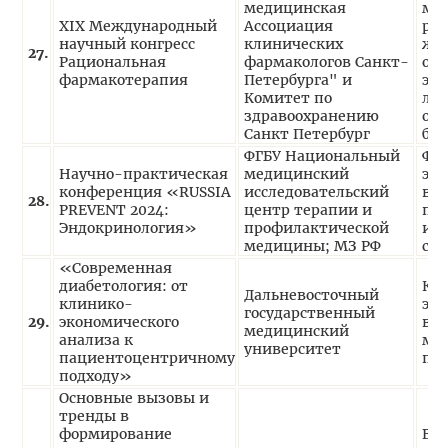
медицинская
ме
XIX Международный
Ассоциация
ра
научный конгресс
клинических
жел
27.
Рациональная
фармакологов Санкт-
оп
фармакотерапия
Петербурга" и
эф
Комитет по
ле
здравоохранению
ог
Санкт Петербург
бю
ФГБУ Национальный
Фа
Научно-практическая
медицинский
эф
конференция «RUSSIA
исследовательский
ва
28.
PREVENT 2024:
центр терапии и
пн
Эндокринология»
профилактической
ин
медицины; МЗ РФ
са
«Современная
диабетология: от
Кл
Дальневосточный
клинико-
эк
государственный
29.
экономического
в д
медицинский
анализа к
ме
университет
пациентоцентричному
пр
подходу»
Основные вызовы и
тренды в
формирование
Вл