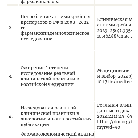
фармаконадзора
Потребление антимикробных
Клиническая мик
препаратов в РФ в 2008–2022
антимикробная х
2.
гг.:
2023; 25(4):395-4
фармакоэпидемиологическое
10.36488/cmac.20
исследование
Ожирение I степени:
Медицинские тех
исследование реальной
3.
и выбор. 2024;(1):
клинической практики в
10.17116/medtech2
Российской Федерации
Реальная клинич
Исследования реальной
данные и доказат
клинической практики в
4.
2024;4(1):45-65. D
онкологии: анализ российских
https://doi.org/1
публикаций
myrwd-50
Фармакоэкономический анализ