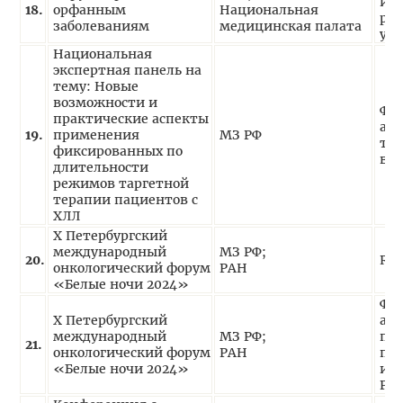
и в
18.
орфанным
Национальная
реа
заболеваниям
медицинская палата
уча
Национальная
экспертная панель на
тему: Новые
возможности и
Фа
практические аспекты
ас
19.
применения
МЗ РФ
тар
фиксированных по
в т
длительности
режимов таргетной
терапии пациентов с
ХЛЛ
X Петербургский
международный
МЗ РФ;
20.
RW
онкологический форум
РАН
«Белые ночи 2024»
Фа
X Петербургский
ас
международный
МЗ РФ;
под
21.
онкологический форум
РАН
па
«Белые ночи 2024»
инф
РФ