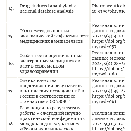
Drug-induced anaphylaxis:
Pharmaceuticals. 
1
4
.
national database analysis
10.3390/ph170100
Реальная клинич
Обзор методов оценки
данные и доказат
1
5
.
экономической эффективности
2024;4(4):3-10. DO
медицинских вмешательств
https://doi.org/1
myrwd-057
Реальная клинич
Особенности оценки данных
данные и доказат
электронных медицинских
1
6
.
2024;4(4):28-34. 
карт в современном
https://doi.org/1
здравоохранении
myrwd-060
Оценка качества
Реальная клинич
представления результатов
данные и доказат
1
7
.
клинических исследований в
2024;4(4):35-43. 
России в соответствии со
https://doi.org/1
стандартами CONSORT
myrwd-061
Резолюция по результатам
работы V ежегодной научно-
Реальная клинич
практической конференции с
данные и доказат
1
8
.
международным участием
2024;4(3):3-12. DO
«Реальная клиническая
https://doi.org/1