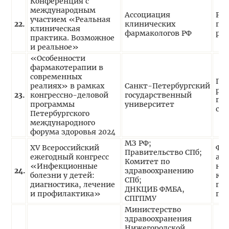
Конференция с
международным
Ассоциация
Реа
участием «Реальная
22.
клинических
пра
клиническая
фармакологов РФ
реа
практика. Возможное
и реальное»
«Особенности
фармакотерапии в
современных
Па
реалиях» в рамках
Санкт-Петербургский
реа
23.
конгрессно-деловой
государственный
пра
программы
университет
сос
Петербургского
международного
форума здоровья 2024
МЗ РФ;
XV Всероссийский
Фа
Правительство СПб;
ежегодный конгресс
ас
Комитет по
«Инфекционные
на
24.
здравоохранению
болезни у детей:
ка
СПб;
диагностика, лечение
пр
ДНКЦИБ ФМБА,
и профилактика»
при
СПГПМУ
Министерство
здравоохранения
Нижегородской