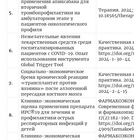
применения апиксабана для
вторичной
Терапия. 2024;10(
5.
тромбопрофилактики на
10.18565/therapy.2
амбулаторном этапе у
пациентов онкологического
профиля
Нежелательные явления
лекарственных средств среди
Качественная кл
госпитализированных
практика. 2024;(1
6.
пациентов с COVID-19. Опыт
https://doi.org/1
использования инструмента
2024-1-30-44
Global Trigger Tool
Социально-экономическое
Качественная кл
бремя хронической реакции
практика. 2024;(2
7.
«трансплантат против
https://doi.org/1
хозяина» после аллогенной
2024-2-4-15
пересадки костного мозга
Клинико-экономическая
ФАРМАКОЭКОНО
оценка применения препарата
Современная фа
ИРС®19 для лечения и
и фармакоэпидем
8.
профилактики острых
17(2):182–190. DOI
респираторных инфекций у
https://doi.org/10
детей
4909/farmakoekon
Клинико-экономическая
ФАРМАКОЭКОНО