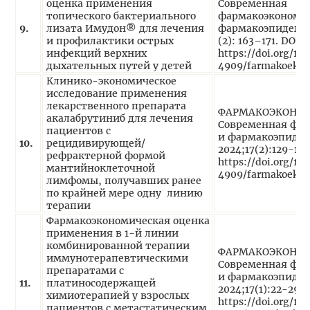
оценка применения
Современная
топического бактериального
фармакоэкономи
9.
лизата Имудон® для лечения
фармакоэпидемио
и профилактики острых
(2): 163–171. DOI:
инфекций верхних
https://doi.org/10
дыхательных путей у детей
4909/farmakoekon
Клинико-экономическое
исследование применения
лекарственного препарата
ФАРМАКОЭКОНО
акалабрутиниб для лечения
Современная фа
пациентов с
и фармакоэпидем
10
.
рецидивирующей/
2024;17(2):129-136
рефрактерной формой
https://doi.org/10
мантийноклеточной
4909/farmakoekon
лимфомы, получавших ранее
по крайней мере одну линию
терапии
Фармакоэкономическая оценка
применения в 1-й линии
комбинированной терапии
ФАРМАКОЭКОНО
иммунотерапевтическими
Современная фа
препаратами с
и фармакоэпидем
1
1
.
платиносодержащей
2024;17(1):22-29. 
химиотерапией у взрослых
https://doi.org/10
пациентов с метастатическим