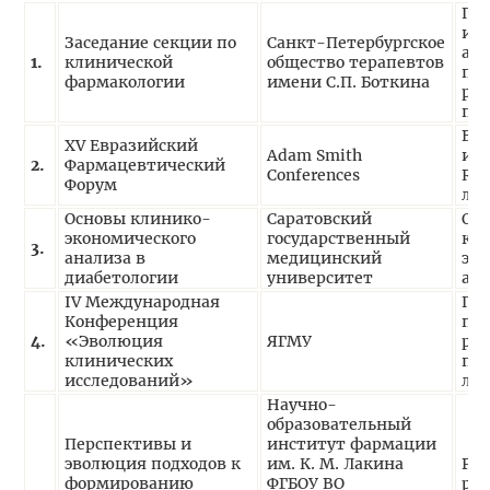
Пе
ис
Заседание секции по
Санкт-Петербургское
алл
1.
клинической
общество терапевтов
пре
фармакологии
имени С.П. Боткина
реа
пр
Во
XV Евразийский
Adam Smith
исп
2.
Фармацевтический
Conferences
RWE
Форум
лек
Основы клинико-
Саратовский
Ос
экономического
государственный
кл
3.
анализа в
медицинский
эко
диабетологии
университет
ана
IV Международная
Пе
Конференция
пр
4.
«Эволюция
ЯГМУ
реа
клинических
при
исследований»
лек
Научно-
образовательный
Перспективы и
институт фармации
эволюция подходов к
им. К. М. Лакина
Рол
формированию
ФГБОУ ВО
реа