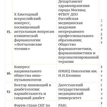
Департамент
здравоохранения
города Москвы;
X Ежегодный
ФГБОУ ДПО
всероссийский
Российская
Эк
конгресс,
медицинская
ор
посвященный
академия
асп
15.
актуальным вопросам
непрерывного
рас
клинической
профессионального
воз
фармакологии
образования;
ин
«Вотчаловские
Общество
чтения»
фармакогенетики,
фармакокинетики и
персонализированной
терапии
Конгресс
Ко
национального
НМИЦ Онкологии им.
кл
16.
общества онко-
Н.Н.Блохина
с ф
пульмонологов
он
Вектор инноваций в
Дагестанский
Ос
диабетологии:
государственный
кл
17.
вариабельность и
медицинский
эко
сахарный диабет
университет
ана
Ко
Форум стран СНГ по
РАН;