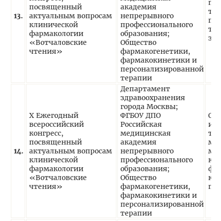
пат
посвященный
академия
тер
13.
актуальным вопросам
непрерывного
пр
клинической
профессионального
те
фармакологии
образования;
зд
«Вотчаловские
Общество
чтения»
фармакогенетики,
фармакокинетики и
персонализированной
терапии
Департамент
здравоохранения
города Москвы;
X Ежегодный
ФГБОУ ДПО
Обо
всероссийский
Российская
ин
конгресс,
медицинская
те
посвященный
академия
ме
14.
актуальным вопросам
непрерывного
ме
клинической
профессионального
кли
фармакологии
образования;
фа
«Вотчаловские
Общество
кл
чтения»
фармакогенетики,
под
фармакокинетики и
персонализированной
терапии