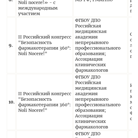
Noli nocere!» - с
да
международным
пр
участием
ФГБОУ ДПО
Российская
медицинская
Со
II Российский конгресс
академия
си
"Безопасность
непрерывного
9.
лек
фармакотерапии 360°:
профессионального
обе
Noli Nocere!"
образования;
пр
Ассоциация
клинических
фармакологов
ФГБОУ ДПО
Российская
Ин
медицинская
по
II Российский конгресс
академия
ме
"Безопасность
непрерывного
10.
ме
фармакотерапии 360°:
профессионального
сег
Noli Nocere!"
образования;
Фа
Ассоциация
обо
клинических
фармакологов
ФГБОУ ДПО