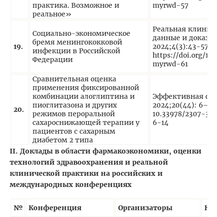
практика. Возможное и
myrwd-57
реальное»
Реальная клинич
Социально-экономическое
данные и доказат
бремя менингококковой
1
9
.
2024;4(3):43-57. D
инфекции в Российской
https://doi.org/1
Федерации
myrwd-61
Сравнительная оценка
применения фиксированной
комбинации алоглиптина и
Эффективная фа
пиоглитазона и других
2024;20(44): 6–14
20
.
режимов пероральной
10.33978/2307-35
сахароснижающей терапии у
6-14
пациентов с сахарным
диабетом 2 типа
II
. Доклады в области фармакоэкономики, оценки
технологий здравоохранения и реальной
клинической практики на российских и
международных конференциях
№
Конференция
Организаторы
На