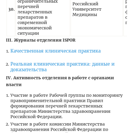
ограничительных
реа
Российский
перечней
пр
30.
Университет
лекарственных
фо
Медицины
препаратов в
ог
современной
пе
экономической
ситуации
III. Журналы отделения ISPOR
Качественная клиническая практика
Реальная клиническая практика: данные и
доказательства
IV
. Активность отделения в работе с органами
власти
Участие в работе Рабочей группы по мониторингу
правоприменительной практики Правил
формирования перечней лекарственных
препаратов Министерства здравоохранения
Российской Федерации.
Участие в работе комиссии Министерства
здравоохранения Российской Федерации по