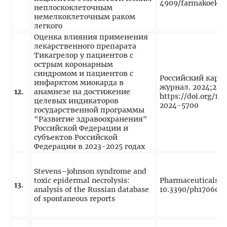
4909/farmakoekon
неплоскоклеточным
немелкоклеточным раком
легкого
Оценка влияния применения
лекарственного препарата
Тикагрелор у пациентов с
острым коронарным
синдромом и пациентов с
Российский кард
инфарктом миокарда в
журнал. 2024;29(1
1
2
.
анамнезе на достижение
https://doi.org/10
целевых индикаторов
2024-5700
государственной программы
"Развитие здравоохранения"
Российской Федерации и
субъектов Российской
Федерации в 2023-2025 годах
Stevens–johnson syndrome and
toxic epidermal necrolysis:
Pharmaceuticals (B
1
3
.
analysis of the Russian database
10.3390/ph170606
of spontaneous reports