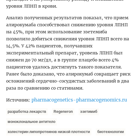
уровня ЛПНП в крови.
Анализ полученных результатов показал, что прием
алирокумаба способствовал снижению уровня ЛПНП
на 45%, при этом использование эзетемиба
позволило добиться снижения уровня ЛПНП всего на
14,5%. У 42% пациентов, получавших
экспериментальный препарат, уровень ЛПНП был
снижен до 70 мг/дл, а в группе плацебо всего 4%
пациентов удалось достигнуть такого показателя.
Ранее было доказано, что алирокумаб сокращает риск
осложнений сердечно-сосудистых заболеваний в два
раза по сравнению со статинами.
pharmacogenetics-pharmacogenomics.ru
Источник:
разработка лекарств
Regeneron
эзетимиб
моноклональное антитело
холестерин липопротеинов низкой плотности
биотехнологии