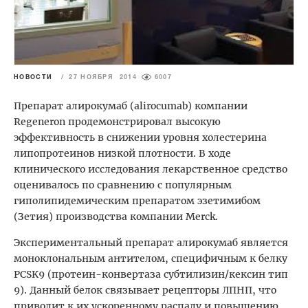
НОВОСТИ
/
27 НОЯБРЯ 2014
6007
Препарат алирокумаб (alirocumab) компании
Regeneron продемонстрировал высокую
эффективность в снижении уровня холестерина
липопротеинов низкой плотности. В ходе
клинического исследования лекарственное средство
оценивалось по сравнению с популярным
гиполипидемическим препаратом эзетимибом
(Зетия) производства компании Merck.
Экспериментальный препарат алирокумаб является
моноклональным антителом, специфичным к белку
PCSK9 (протеин-конвертаза субтилизин/кексин тип
9). Данный белок связывает рецепторы ЛПНП, что
приводит к их ускоренному распаду и повышению