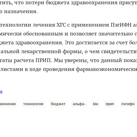
тить, что потери бюджета здравоохранения прису
о назначения.
 технологии лечения ХГС с применением ПэгИФН а
мически обоснованным и позволяет значительно 
ета здравоохранения. Это достигается за счет б
альной лекарственной формы, о чем свидетельст
таты расчета ПРИП. Мы уверены, что данный пока
иалистами в ходе проведения фармакоэкономическ
u
именение
технология
бюджет
альфа-
bia
прип
пэгифн