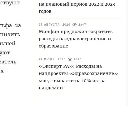
тствуют
на плановый период 2022 и 2023
годов
льфа-2а
27 АВГУСТА 2020
2847
Минфин предложил сократить
снизить
расходы на здравоохранение и
ольшей
образование
вуют
затель
29 ИЮЛЯ 2020
2840
«Эксперт РА»: Расходы на
их
нацпроекты «Здравоохранение»
могут вырасти на 10% из-за
пандемии