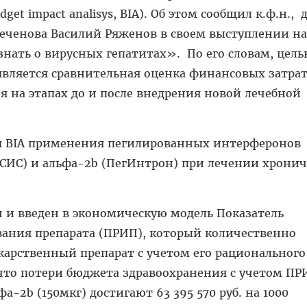
et impact analisys, BIA). Об этом сообщил к.ф.н., 
Сеченова Василий Ряженов в своем выступлении на
нать о вирусных гепатитах». По его словам, цел
является сравнительная оценка финансовых затра
 на этапах до и после внедрения новой лечебной
ся BIA применения пегилированных интерферонов
СИС) и альфа-2b (ПегИнтрон) при лечении хронич
 и введен в экономическую модель Показатель
вания препарата (ПРИП), который количественно
карственный препарат с учетом его рационального
что потери бюджета здравоохранения с учетом ПР
-2b (150мкг) достигают 63 395 570 руб. на 1000