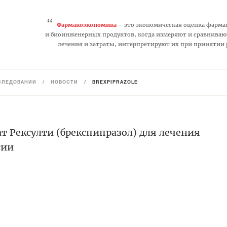
“
Фармакоэкономика
– это экономическая оценка фарма
и биоинженерных продуктов, когда измеряют и сравниваю
лечения и затраты, интерпретируют их при принятии
СЛЕДОВАНИЙ
/
НОВОСТИ
/
BREXPIPRAZOLE
т Рексулти (брекспипразол) для лечения
сии