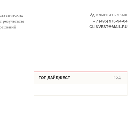
SELECT LANGUAGE
▼
цевтических
ИЗМЕНИТЬ ЯЗЫК
т результаты
+ 7 (495) 975-94-04
 решений
CLINVEST@MAIL.RU
ТОП ДАЙДЖЕСТ
ГОД