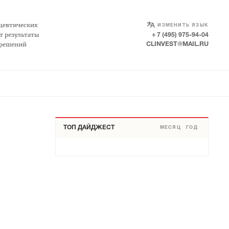
SELECT LANGUAGE
▼
цевтических
ИЗМЕНИТЬ ЯЗЫК
т результаты
+ 7 (495) 975-94-04
 решений
CLINVEST@MAIL.RU
ТОП ДАЙДЖЕСТ
МЕСЯЦ
ГОД