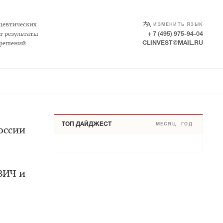
SELECT LANGUAGE
▼
цевтических
ИЗМЕНИТЬ ЯЗЫК
т результаты
+ 7 (495) 975-94-04
 решений
CLINVEST@MAIL.RU
ТОП ДАЙДЖЕСТ
МЕСЯЦ
ГОД
оссии
ВИЧ и