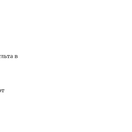
льта в
ют