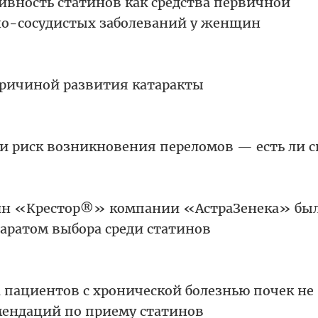
вность статинов как средства первичной
о-сосудистых заболеваний у женщин
причиной развития катаракты
и риск возникновения переломов — есть ли с
н «Крестор®» компании «АстраЗенека» бы
аратом выбора среди статинов
 пациентов с хронической болезнью почек не
ендаций по приему статинов