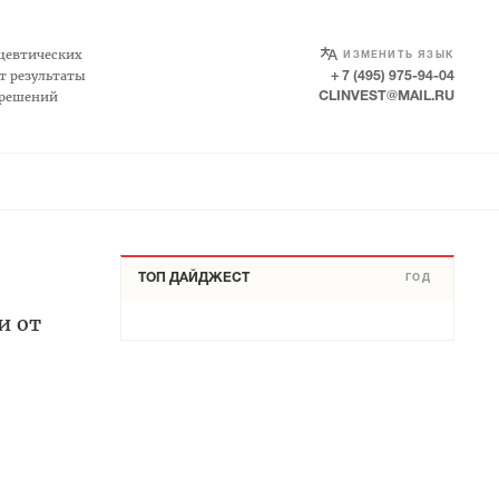
цевтических
ИЗМЕНИТЬ ЯЗЫК
т результаты
+ 7 (495) 975-94-04
 решений
CLINVEST@MAIL.RU
ТОП ДАЙДЖЕСТ
ГОД
и от