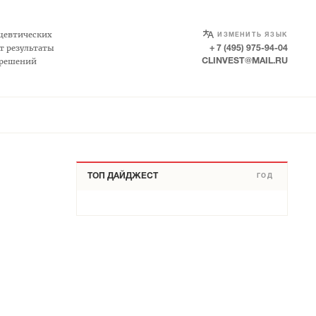
SELECT LANGUAGE
▼
цевтических
ИЗМЕНИТЬ ЯЗЫК
т результаты
+ 7 (495) 975-94-04
 решений
CLINVEST@MAIL.RU
ТОП ДАЙДЖЕСТ
ГОД