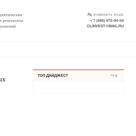
SELECT LANGUAGE
▼
цевтических
ИЗМЕНИТЬ ЯЗЫК
т результаты
+ 7 (495) 975-94-04
 решений
CLINVEST@MAIL.RU
ТОП ДАЙДЖЕСТ
ГОД
ых