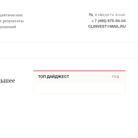
SELECT LANGUAGE
▼
цевтических
ИЗМЕНИТЬ ЯЗЫК
т результаты
+ 7 (495) 975-94-04
 решений
CLINVEST@MAIL.RU
ТОП ДАЙДЖЕСТ
ГОД
льшее