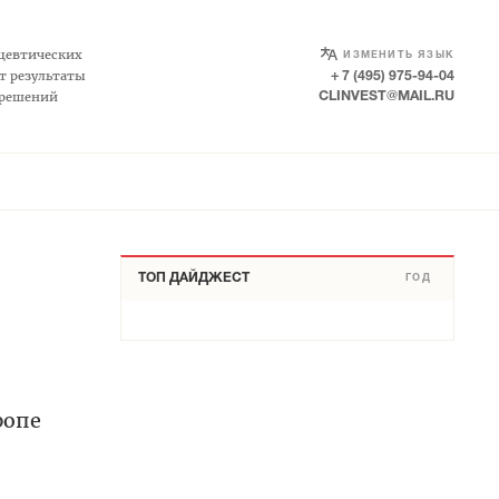
SELECT LANGUAGE
▼
цевтических
ИЗМЕНИТЬ ЯЗЫК
т результаты
+ 7 (495) 975-94-04
 решений
CLINVEST@MAIL.RU
ТОП ДАЙДЖЕСТ
ГОД
ропе