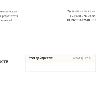
SELECT LANGUAGE
▼
цевтических
ИЗМЕНИТЬ ЯЗЫК
т результаты
+ 7 (495) 975-94-04
 решений
CLINVEST@MAIL.RU
ТОП ДАЙДЖЕСТ
МЕСЯЦ
ГОД
рств