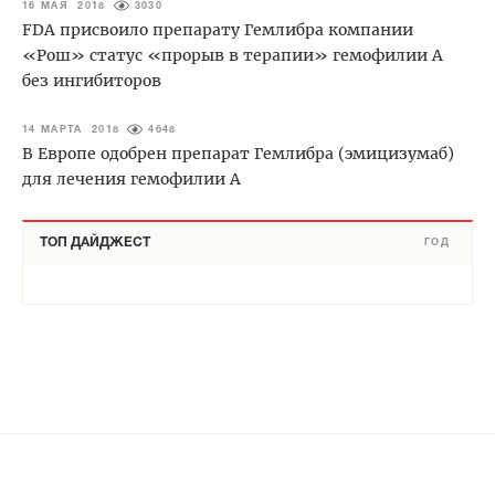
16 МАЯ 2018
3030
FDA присвоило препарату Гемлибра компании
«Рош» статус «прорыв в терапии» гемофилии А
без ингибиторов
14 МАРТА 2018
4648
В Европе одобрен препарат Гемлибра (эмицизумаб)
для лечения гемофилии А
ТОП ДАЙДЖЕСТ
ГОД