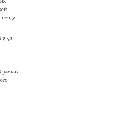
ция
кой
поводу
о у 40-
В рамках
ого