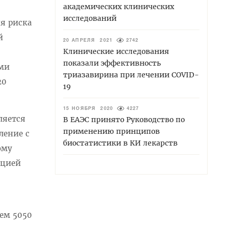
академических клинических
исследований
я риска
й
20 АПРЕЛЯ 2021
2742
Клинические исследования
показали эффективность
ими
триазавирина при лечении COVID-
20
19
15 НОЯБРЯ 2020
4227
ляется
В ЕАЭС принято Руководство по
применению принципов
ление с
биостатистики в КИ лекарств
ому
ацией
ием 5050