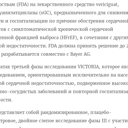
твам (FDA) на лекарственного средство vericiguat,
уанилатциклазы (sGC), предназначенного для снижени
ти и госпитализации по причине обострения сердечно
тов с симптоматической хронической сердечной
енной фракцией выброса (HFrEF), в сочетании с друг
ой недостаточности. FDA должна принять решение до 
t разрабатывается совместно с Bayer AG.
татах третьей фазы исследования VICTORIA, которое яв
едованием, ориентированным исключительно на насе
й сердечной недостаточностью, подверженное высок
ечно-сосудистых заболеваний и повторной госпитализ
ости.
едставляет собой рандомизированное, плацебо-
ровое, двойное слепое исследование фазы III с участ