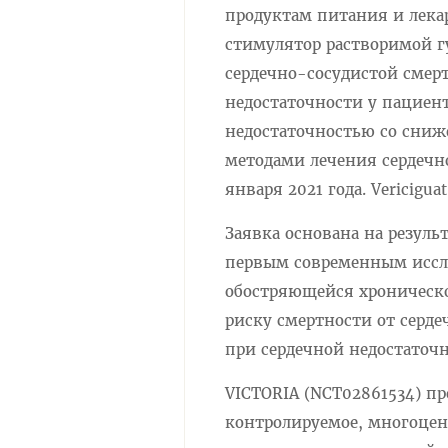
продуктам питания и лекарс
стимулятор растворимой г
сердечно-сосудистой смер
недостаточности у пациен
недостаточностью со сниж
методами лечения сердечн
января 2021 года. Vericigua
Заявка основана на резуль
первым современным иссл
обостряющейся хроническо
риску смертности от серд
при сердечной недостаточн
VICTORIA (NCT02861534) пр
контролируемое, многоцент