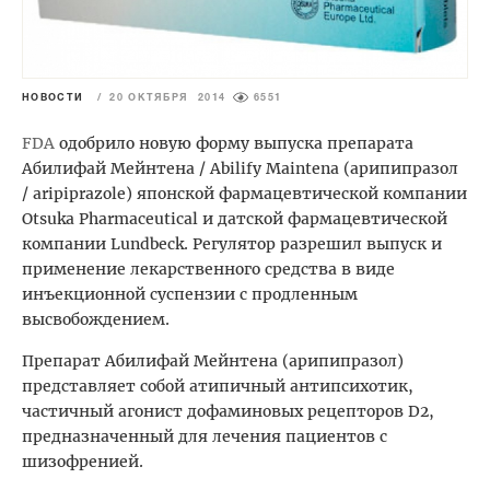
НОВОСТИ
/
20 ОКТЯБРЯ 2014
6551
FDA
одобрило новую форму выпуска препарата
Абилифай Мейнтена / Abilify Maintena (арипипразол
/ aripiprazole) японской фармацевтической компании
Otsuka Pharmaceutical и датской фармацевтической
компании Lundbeck. Регулятор разрешил выпуск и
применение лекарственного средства в виде
инъекционной суспензии с продленным
высвобождением.
Препарат Абилифай Мейнтена (арипипразол)
представляет собой атипичный антипсихотик,
частичный агонист дофаминовых рецепторов D2,
предназначенный для лечения пациентов с
шизофренией.