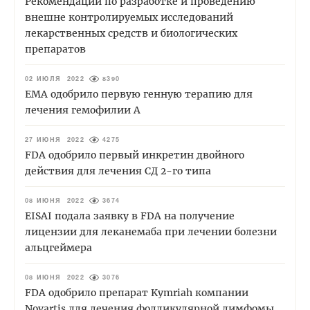
Рекомендации по разработке и проведению
внешне контролируемых исследований
лекарственных средств и биологических
препаратов
02 ИЮЛЯ 2022
8390
EMA одобрило первую генную терапию для
лечения гемофилии А
27 ИЮНЯ 2022
4275
FDA одобрило первый инкретин двойного
действия для лечения СД 2-го типа
08 ИЮНЯ 2022
3674
EISAI подала заявку в FDA на получение
лицензии для леканемаба при лечении болезни
альцгеймера
08 ИЮНЯ 2022
3076
FDA одобрило препарат Kymriah компании
Novartis для лечения фолликулярной лимфомы