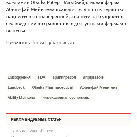
компании Otsuka Роберт МакКвейд, новая форма
Абилифай Мейнтена позволит улучшить терапию
пациентов с шизофренией, значительно упростив
его введение по сравнению с доступными формами
выпуска.
Источник
:
clinical-pharmacy.ru
шизофрения
FDA
арипипразол
aripiprazole
Lundbeck
Otsuka Pharmaceutical
Абилифай Мейнтена
Abilify Maintena
инъекционная суспензия,
РЕКОМЕНДУЕМЫЕ СТАТЬИ
18 ИЮЛЯ 2023
1590