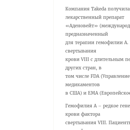
Компания Takeda получила
лекарственный препарат
«Аденовейт» (международн
предназначенный
для терапии гемофилии А.
свертывания
крови VIII с длительным 
других стран, в
том числе FDA (Управлени
медикаментов
в США) и EMA (Европейское
Гемофилия А – редкое ген
крови фактора
свертывания VIII. Пациен