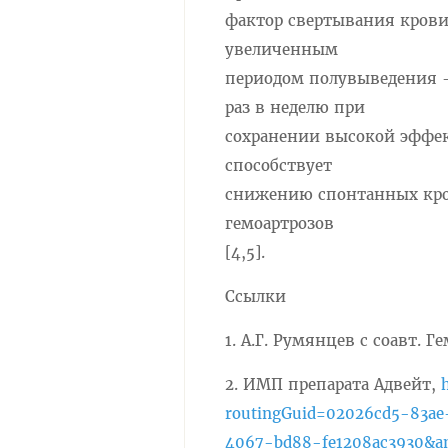
фактор свертывания крови
увеличенным
периодом полувыведения – 
раз в неделю при
сохранении высокой эффек
способствует
снижению спонтанных кров
гемоартрозов
[4,5].
Ссылки
1. А.Г. Румянцев c соавт.
2. ИМП препарата Адвейт,
routingGuid=02026cd5-83ae
4067-bd88-fe1208ac3930&a