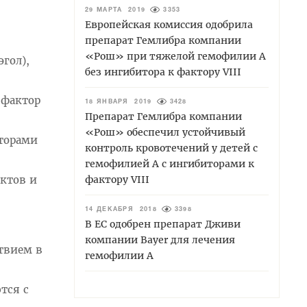
29 МАРТА 2019
3353
Европейская комиссия одобрила
препарат Гемлибра компании
«Рош» при тяжелой гемофилии А
гол),
без ингибитора к фактору VIII
 фактор
18 ЯНВАРЯ 2019
3428
Препарат Гемлибра компании
«Рош» обеспечил устойчивый
яторами
контроль кровотечений у детей с
гемофилией А с ингибиторами к
фактору VIII
уктов и
14 ДЕКАБРЯ 2018
3398
В ЕС одобрен препарат Дживи
компании Bayer для лечения
твием в
гемофилии А
тся с