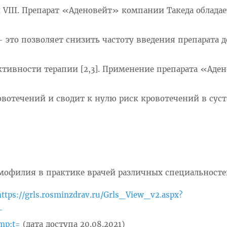
 VIII. Препарат «Аденовейт» компании Такеда обладае
это позволяет снизить частоту введения препарата д
тивности терапии [2,3]. Применение препарата «Аде
отечений и сводит к нулю риск кровотечений в сус
 Гемофилия в практике врачей различных специальносте
https://grls.rosminzdrav.ru/Grls_View_v2.aspx?
-
mp;t=
(дата доступа 20.08.2021)