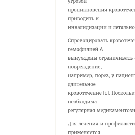
угрозой
проникновения кровотечен
приводить к
инвалидизации и летально
Спровоцировать кровотече
гемофилией А
вынуждены ограничивать ф
повреждение,
например, порез, у пацие
длительное
кровотечение [1]. Посколь
необходима
регулярная медикаментозн
Для лечения и профилакти
применяется