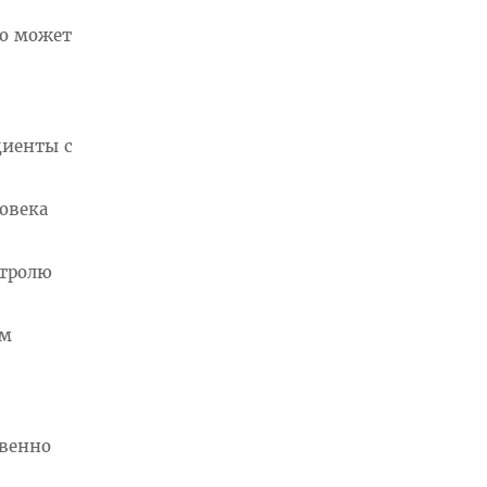
то может
циенты с
овека
нтролю
ам
ивенно