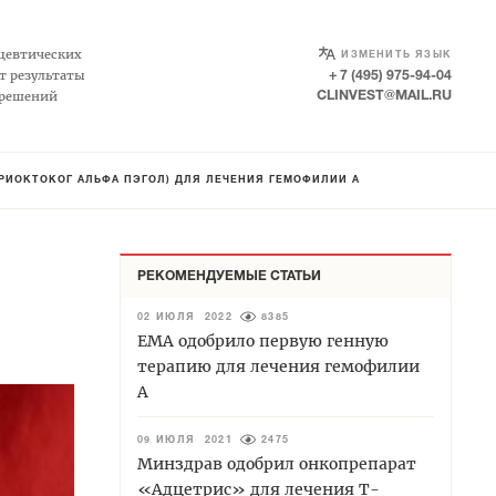
SELECT LANGUAGE
▼
цевтических
ИЗМЕНИТЬ ЯЗЫК
т результаты
+ 7 (495) 975-94-04
 решений
CLINVEST@MAIL.RU
УРИОКТОКОГ АЛЬФА ПЭГОЛ) ДЛЯ ЛЕЧЕНИЯ ГЕМОФИЛИИ А
РЕКОМЕНДУЕМЫЕ СТАТЬИ
02 ИЮЛЯ 2022
8385
EMA одобрило первую генную
терапию для лечения гемофилии
А
09 ИЮЛЯ 2021
2475
Минздрав одобрил онкопрепарат
«Адцетрис» для лечения Т-