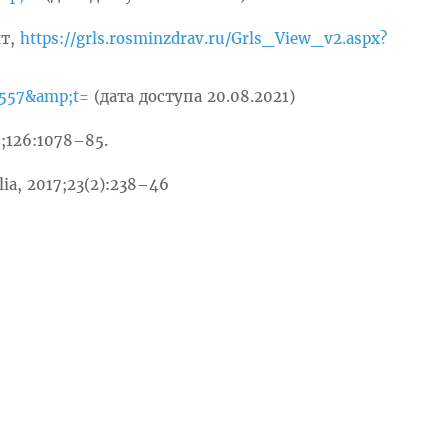
йт,
https://grls.rosminzdrav.ru/Grls_View_v2.aspx?
557&amp;t=
(дата доступа 20.08.2021)
15;126:1078–85.
lia, 2017;23(2):238–46