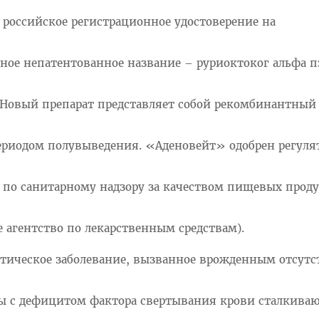
 российское регистрационное удостоверение на
ое непатентованное название – руриоктоког альфа пэ
 Новый препарат представляет собой рекомбинантный
периодом полувыведения. «Аденовейт» одобрен регул
е по санитарному надзору за качеством пищевых прод
 агентство по лекарственным средствам).
етическое заболевание, вызванное врожденным отсутс
ты с дефицитом фактора свертывания крови сталкиваю