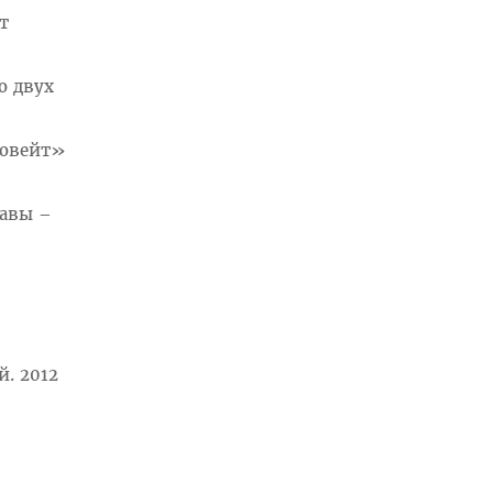
т
о двух
новейт»
тавы –
й. 2012