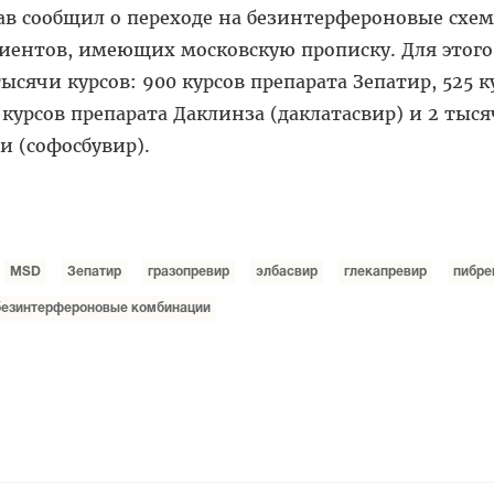
ав сообщил о переходе на безинтерфероновые схе
циентов, имеющих московскую прописку. Для этого
ысячи курсов: 900 курсов препарата Зепатир, 525 к
 курсов препарата Даклинза (даклатасвир) и 2 тыс
и (софосбувир).
MSD
Зепатир
гразопревир
элбасвир
глекапревир
пибре
безинтерфероновые комбинации