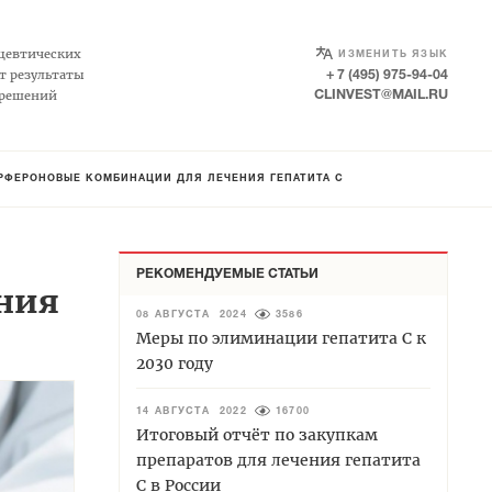
SELECT LANGUAGE
▼
цевтических
ИЗМЕНИТЬ ЯЗЫК
т результаты
+ 7 (495) 975-94-04
 решений
CLINVEST@MAIL.RU
РФЕРОНОВЫЕ КОМБИНАЦИИ ДЛЯ ЛЕЧЕНИЯ ГЕПАТИТА С
РЕКОМЕНДУЕМЫЕ СТАТЬИ
ния
08 АВГУСТА 2024
3586
Меры по элиминации гепатита С к
2030 году
14 АВГУСТА 2022
16700
Итоговый отчёт по закупкам
препаратов для лечения гепатита
С в России