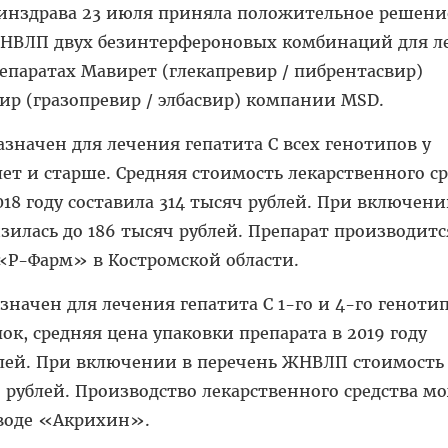
нздрава 23 июля приняла положительное решени
НВЛП двух безинтерфероновых комбинаций для л
епаратах Мавирет (глекапревир / пибрентасвир)
ир (гразопревир / элбасвир) компании MSD.
значен для лечения гепатита С всех генотипов у
лет и старше. Средняя стоимость лекарственного с
18 году составила 314 тысяч рублей. При включени
илась до 186 тысяч рублей. Препарат производитс
«Р-Фарм» в Костромской области.
значен для лечения гепатита С 1-го и 4-го генотип
пок, средняя цена упаковки препарата в 2019 году
блей. При включении в перечень ЖНВЛП стоимость
 рублей. Производство лекарственного средства м
аводе «Акрихин».