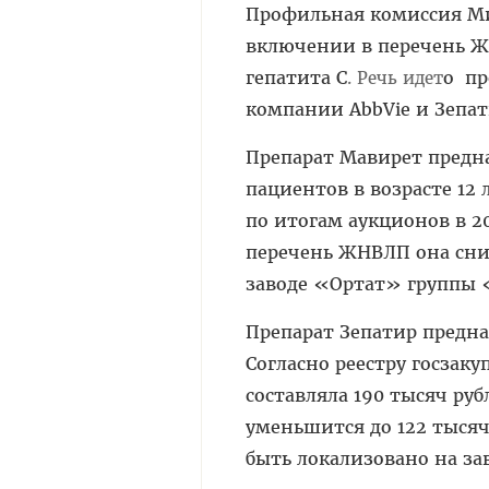
Профильная комиссия Ми
включении в перечень Ж
гепатита С
о
пр
. Речь идет
компании AbbVie и Зепат
Препарат Мавирет предна
пациентов в возрасте 12 
по итогам аукционов в 20
перечень ЖНВЛП она сниз
заводе «Ортат» группы 
Препарат Зепатир предна
Согласно реестру госзаку
составляла 190 тысяч ру
уменьшится до 122 тысяч
быть локализовано на з