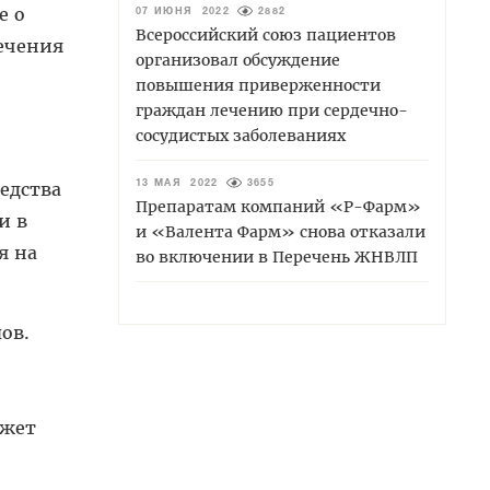
е о
07 ИЮНЯ 2022
2882
Всероссийский союз пациентов
ечения
организовал обсуждение
повышения приверженности
граждан лечению при сердечно-
сосудистых заболеваниях
редства
13 МАЯ 2022
3655
Препаратам компаний «Р-Фарм»
и в
и «Валента Фарм» снова отказали
я на
во включении в Перечень ЖНВЛП
ов.
ожет