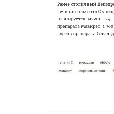
Ранее столичный Депздр
лечения гепатита С у па
планируется закупить 4 т
препарата Мавирет, 1 700
курсов препарата Совальд
гепатит С
минздрав
AbbVie
Мавирет
, перечень ЖНВЛП