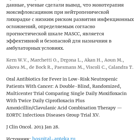
данные, ученые сделали вывод, что монотерапия
моксифлоксацином при нейтропенической
лихорадке с низким риском развития инфекционных
осложнений, определяемым согласно
прогностической шкале MASCC, является
эффективной и безопасной для назначния в
амбулаторных условиях.
Kern W.V., Marchetti O., Drgona L., Akan H., Aoun M.,
Akova M., de Bock R., Paesmans M., Viscoli C., Calandra T.
Oral Antibiotics for Fever in Low-Risk Neutropenic
Patients With Cancer: A Double-Blind, Randomized,
Multicenter Trial Comparing Single Daily Moxifloxacin
With Twice Daily Ciprofloxacin Plus
Amoxicillin/Clavulanic Acid Combination Therapy —
EORTC Infectious Diseases Group Trial XV.
J Clin Oncol. 2013 Jan 28.
hospital-apteka.ru
Источник: