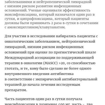
заболеваниями и нейтропенической лихорадкой
с низким риском развития инфекционных
осложнений. Ученые оценивали эффективность
моксифлоксацина, который назначался один раз в
сутки, и ципрофлоксацина, который пациенты
должны были принимать 2 раза в сутки в сочетании
с амоксициллином/клавуланатом.
Для участия в исследовании набирались пациенты с
онкологическим заболеванием, нейтропенической
лихорадкой, низким риском инфекционных
осложнений при оценке по прогностической шкале
Международной ассоциации по поддерживающей
терапии в онкологии (MASCC) >20, со способностью
глотать, и те, кому было сделано не более одного
внутривенного введения антибиотика
в соответствии с эмпирической антибактериальной
терапией до начала лечения исследуемым
препаратом.
Часть пациентов один раз в сутки получала
моксифлоксацин в дозировке 400 мг, часть - два