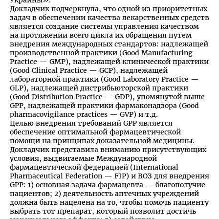
Докладчик подчеркнула, что одной из приоритетных
задач в обеспечении качества лекарственных средств
является создание системы управления качеством
на протяжении всего цикла их обращения путем
внедрения международных стандартов: надлежащей
производственной практики (Good Manufacturing
Practice — GMP), надлежащей клинической практики
(Good Clinical Practice — GCP), надлежащей
лабораторной практики (Good Laboratory Practice —
GLP), надлежащей дистрибьюторской практики
(Good Distribution Practice — GDP), упомянутой выше
GPP, надлежащей практики фармаконадзора (Good
pharmacovigilance practices — GVP) и т.д.
Целью внедрения требований GPP является
обеспечение оптимальной фармацевтической
помощи на принципах доказательной медицины.
Докладчик представила вниманию присутствующих
условия, выдвигаемые Международной
фармацевтической федерацией (International
Pharmaceutical Federation — FIP) и ВОЗ для внедрения
GPP: 1) основная задача фармацевта — благополучие
пациентов; 2) деятельность аптечных учреждений
должна быть нацелена на то, чтобы помочь пациенту
выбрать тот препарат, который позволит достичь