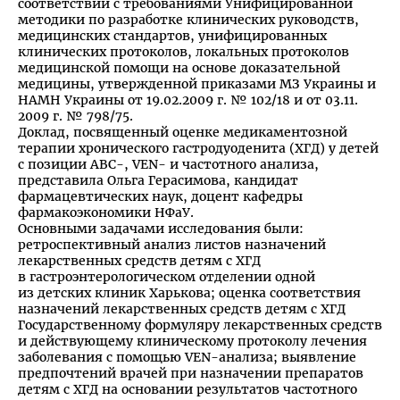
соответствии с требованиями Унифицированной
методики по разработке клинических руководств,
медицинских стандартов, унифицированных
клинических протоколов, локальных протоколов
медицинской помощи на основе доказательной
медицины, утвержденной приказами МЗ Украины и
НАМН Украины от 19.02.2009 г. № 102/18 и от 03.11.
2009 г. № 798/75.
Доклад, посвященный оценке медикаментозной
терапии хронического гастродуоденита (ХГД) у детей
с позиции ABC-, VEN- и частотного анализа,
представила Ольга Герасимова, кандидат
фармацевтических наук, доцент кафедры
фармакоэкономики НФаУ.
Основными задачами исследования были:
ретроспективный анализ листов назначений
лекарственных средств детям с ХГД
в гастроэнтерологическом отделении одной
из детских клиник Харькова; оценка соответствия
назначений лекарственных средств детям с ХГД
Государственному формуляру лекарственных средств
и действующему клиническому протоколу лечения
заболевания с помощью VEN-анализа; выявление
предпочтений врачей при назначении препаратов
детям с ХГД на основании результатов частотного