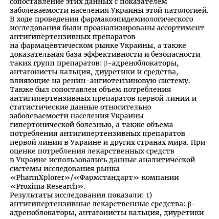
сопоставление этих данных с показателем
заболеваемости населения Украины этой патологией.
В ходе проведения фармакоэпидемиологического
исследования были проанализированы ассортимент
антигипертензивных препаратов
на фармацевтическом рынке Украины, а также
доказательная база эффективности и безопасности
таких групп препаратов: β-адреноблокаторы,
антагонисты кальция, диуретики и средства,
влияющие на ренин-ангиотензиновую систему.
Также был сопоставлен объем потребления
антигипертензивных препаратов первой линии и
статистические данные относительно
заболеваемости населения Украины
гипертонической болезнью, а также объема
потребления антигипертензивных препаратов
первой линии в Украине и других странах мира. При
оценке потребления лекарственных средств
в Украине использовались данные аналитической
системы исследования рынка
«PharmXplorer»/«Фармстандарт» компании
«Proxima Research».
Результаты исследования показали: 1)
антигипертензивные лекарственные средства: β-
адреноблокаторы, антагонисты кальция, диуретики