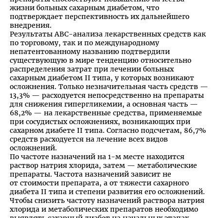
жизни больных сахарным диабетом, что
подтверждает перспективность их дальнейшего
внедрения.
Результаты АВС-анализа лекарственных средств как
по торговому, так и по международному
непатентованному названию подтвердили
существующую в мире тенденцию относительно
распределения затрат при лечении больных
сахарным диабетом II типа, у которых возникают
осложнения. Только незначительная часть средств —
13,3% — расходуется непосредственно на препараты
для снижения гипергликемии, а основная часть —
68,2% — на лекарственные средства, применяемые
при сосудистых осложнениях, возникающих при
сахарном диабете II типа. Согласно подсчетам, 86,7%
средств расходуется на лечение всех видов
осложнений.
По частоте назначений на 1-м месте находится
раствор натрия хлорида, затем — метаболические
препараты. Частота назначений зависит не
от стоимости препарата, а от тяжести сахарного
диабета II типа и степени развития его осложнений.
Чтобы снизить частоту назначений раствора натрия
хлорида и метаболических препаратов необходимо
выявлять сахарный диабет на начальных этапах