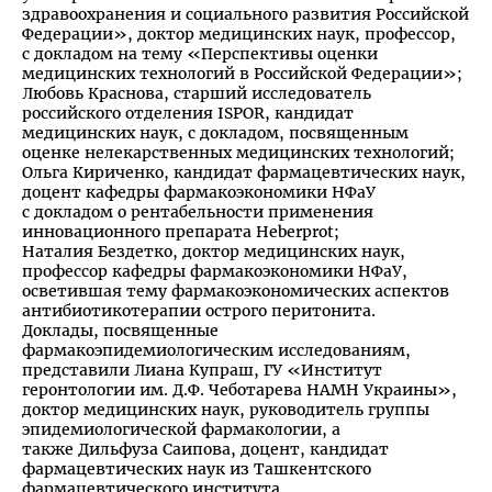
здравоохранения и социального развития Российской
Федерации», доктор медицинских наук, профессор,
с докладом на тему «Перспективы оценки
медицинских технологий в Российской Федерации»;
Любовь Краснова, старший исследователь
российского отделения ISPOR, кандидат
медицинских наук, с докладом, посвященным
оценке нелекарственных медицинских технологий;
Ольга Кириченко, кандидат фармацевтических наук,
доцент кафедры фармакоэкономики НФаУ
с докладом о рентабельности применения
инновационного препарата Heberprot;
Наталия Бездетко, доктор медицинских наук,
профессор кафедры фармакоэкономики НФаУ,
осветившая тему фармакоэкономических аспектов
антибиотикотерапии острого перитонита.
Доклады, посвященные
фармакоэпидемиологическим исследованиям,
представили Лиана Купраш, ГУ «Институт
геронтологии им. Д.Ф. Чеботарева НАМН Украины»,
доктор медицинских наук, руководитель группы
эпидемиологической фармакологии, а
также Дильфуза Саипова, доцент, кандидат
фармацевтических наук из Ташкентского
фармацевтического института.