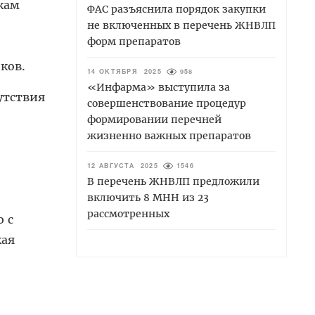
кам
ФАС разъяснила порядок закупки
не включенных в перечень ЖНВЛП
форм препаратов
ков.
14 ОКТЯБРЯ 2025
958
«Инфарма» выступила за
утствия
совершенствование процедур
формировании перечней
жизненно важных препаратов
12 АВГУСТА 2025
1546
В перечень ЖНВЛП предложили
включить 8 МНН из 23
рассмотренных
 с
кая