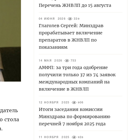
Перечень ЖНВЛП до 15 августа
04 ИЮНЯ 2026
339
Глаголев Сергей: Минздрав
прорабатывает включение
препаратов в ЖНВЛП по
показаниям
14 МАЯ 2026
753
АМФП: за три года одобрение
получили только 37 из 74 заявок
международных компаний на
включение в ЖНВЛП
12 НОЯБРЯ 2025
906
Итоги заседания комиссии
датель
Минздрава по формированию
о стола
перечней 7 ноября 2025 года
.
11 НОЯБРЯ 2025
928