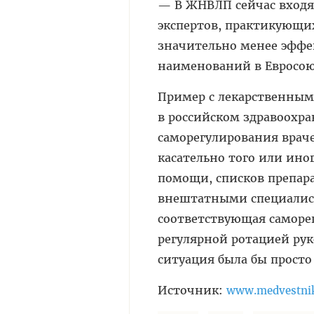
— В ЖНВЛП сейчас входя
экспертов, практикующих
значительно менее эффе
наименований в Евросою
Пример с лекарственными
в российском здравоохр
саморегулирования врач
касательно того или ино
помощи, списков препар
внештатными специалист
соответствующая саморе
регулярной ротацией рук
ситуация была бы прост
Источник:
www.medvestnik