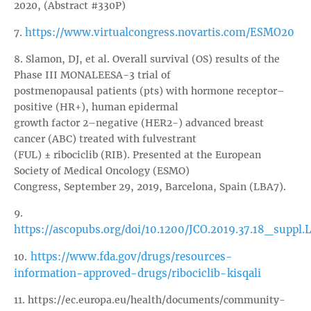
2020, (Abstract #330P)
https://www.virtualcongress.novartis.com/ESMO20
7.
8. Slamon, DJ, et al. Overall survival (OS) results of the
Phase III MONALEESA-3 trial of
postmenopausal patients (pts) with hormone receptor–
positive (HR+), human epidermal
growth factor 2–negative (HER2−) advanced breast
cancer (ABC) treated with fulvestrant
(FUL) ± ribociclib (RIB). Presented at the European
Society of Medical Oncology (ESMO)
Congress, September 29, 2019, Barcelona, Spain (LBA7).
9.
https://ascopubs.org/doi/10.1200/JCO.2019.37.18_suppl
https://www.fda.gov/drugs/resources-
10.
information-approved-drugs/ribociclib-kisqali
11. https://ec.europa.eu/health/documents/community-