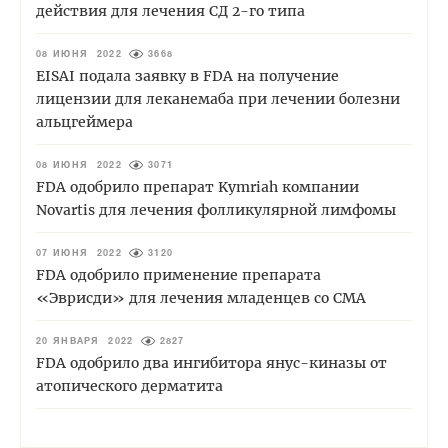
действия для лечения СД 2-го типа
08 ИЮНЯ 2022
3668
EISAI подала заявку в FDA на получение
лицензии для леканемаба при лечении болезни
альцгеймера
08 ИЮНЯ 2022
3071
FDA одобрило препарат Kymriah компании
Novartis для лечения фолликулярной лимфомы
07 ИЮНЯ 2022
3120
FDA одобрило применение препарата
«Эврисди» для лечения младенцев со СМА
20 ЯНВАРЯ 2022
2827
FDA одобрило два ингибитора янус-киназы от
атопического дерматита