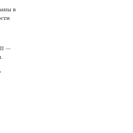
ваны в
ости
БП —
.
,