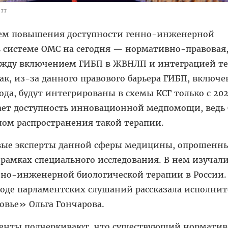
877
лем повышения доступности генно-инженерной
 системе ОМС на сегодня — нормативно-правовая,
жду включением ГИБП в ЖВНЛП и интеграцией те
ак, из-за данного правового барьера ГИБП, включ
ода, будут интегрированы в схемы КСГ только с 202
ает доступность инновационной медпомощи, ведь
лом распространения такой терапии.
вые эксперты данной сферы медицины, опрошенн
рамках специального исследования. В нем изучал
нно-инженерной биологической терапии в России.
ходе парламентских слушаний рассказала исполни
овье» Ольга Гончарова.
денты подчеркивают, что существующий нормати