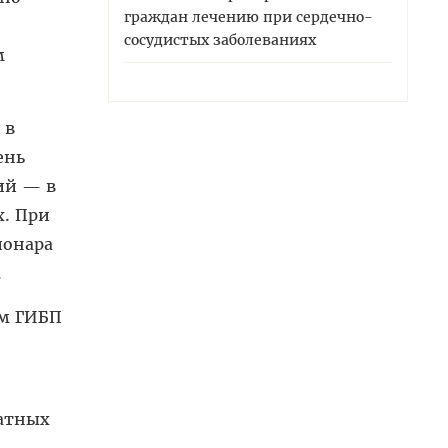
граждан лечению при сердечно-
сосудистых заболеваниях
м
 в
ень
ий — в
х. При
ионара
.
ем ГИБП
татных