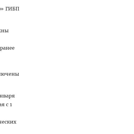
х» ГИБП
жны
 ранее
ключены
нваря
я с 1
ческих