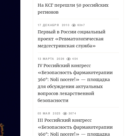
На КСГ перешли 50 российских
регионов
17 ДЕКАБРЯ 2010
6397
Первый в России социальный
проект «Ревматологическая
медсестринская служба»
13 МАРТА 2026
454
IV Российский конгресс
«Безопасность фармакотерапии
360°: Noli nocere!» — площадка
для обсуждения актуальных
вопросов лекарственной
безопасности
05 МАЯ 2025
3074
III Российский конгресс
«Безопасность фармакотерапии
360°: Noli nocere!» — площадка