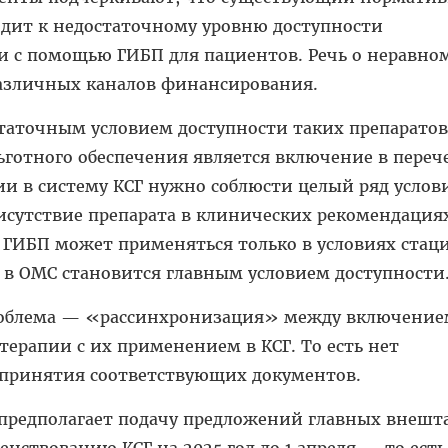
одит к недостаточному уровню доступности
 с помощью ГИБП для пациентов. Речь о неравно
различных каналов финансирования.
таточным условием доступности таких препаратов
ьготного обеспечения является включение в переч
и в систему КСГ нужно соблюсти целый ряд услов
исутствие препарата в клинических рекомендация
 ГИБП может применяться только в условиях стац
 в ОМС становится главным условием доступности
роблема — «рассинхронизация» между включени
ерапии с их применением в КСГ. То есть нет
 принятия соответствующих документов.
 предполагает подачу предложений главных внеш
нствованию КСГ на 2025 год до 1 апреля — то есть