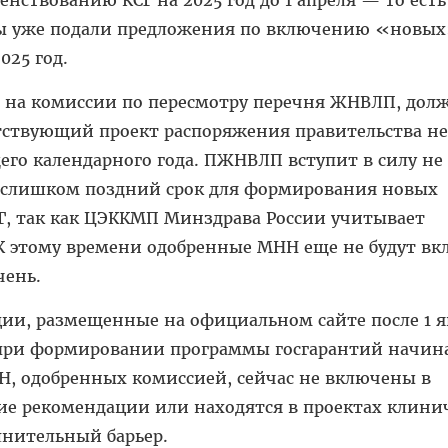
ы уже подали предложения по включению «новы
025 год.
 на комиссии по пересмотру перечня ЖНВЛП, дол
тствующий проект распоряжения правительства не
щего календарного года. ПЖНВЛП вступит в силу не
то слишком поздний срок для формирования новых
Г, так как ЦЭККМП Минздрава России учитывает
 этому времени одобренные МНН еще не будут в
чень.
ии, размещенные на официальном сайте после 1 я
 при формировании программы госгарантий начина
НН, одобренных комиссией, сейчас не включены в
е рекомендации или находятся в проектах клини
лнительный барьер.