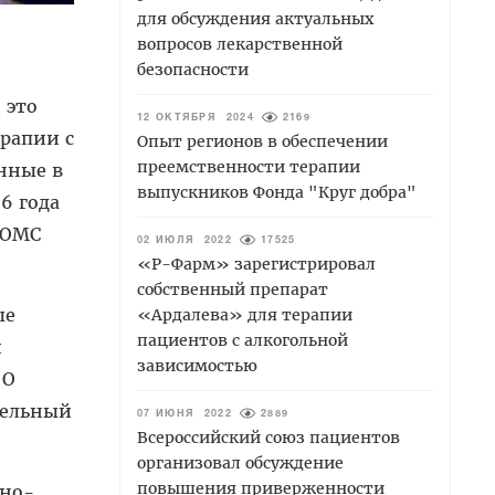
для обсуждения актуальных
вопросов лекарственной
безопасности
 это
12 ОКТЯБРЯ 2024
2169
рапии с
Опыт регионов в обеспечении
преемственности терапии
енные в
выпускников Фонда "Круг добра"
6 года
 ОМС
02 ИЮЛЯ 2022
17525
«Р-Фарм» зарегистрировал
собственный препарат
ые
«Ардалева» для терапии
пациентов с алкогольной
и
зависимостью
 О
тельный
07 ИЮНЯ 2022
2889
Всероссийский союз пациентов
организовал обсуждение
повышения приверженности
вно-