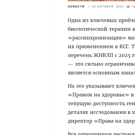
НОВОСТИ
/
05 ОКТЯБРЯ 2024
1
Одна из ключевых проб
биологической терапии в
«рассинхронизация» ме
их применением в КСГ. Т
перечень ЖНВЛП с 2025 г
— это сильно ограничив
является основным кана
На это указывают ключе
«Правом на здоровье» в 
текущую доступность ге
деталях исследования в 
директор «Права на здор
Все опрошенные респон