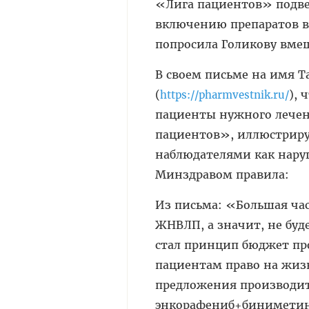
«Лига пациентов» подве
включению препаратов в 
попросила Голикову вме
В своем письме на имя 
(
), 
https://pharmvestnik.ru/
пациенты нужного лечен
пациентов», иллюстриру
наблюдателями как нар
Минздравом правила:
Из письма: «Большая час
ЖНВЛП, а значит, не буд
стал принцип бюджет п
пациентам право на жизн
предложения производит
энкорафениб+биниметини