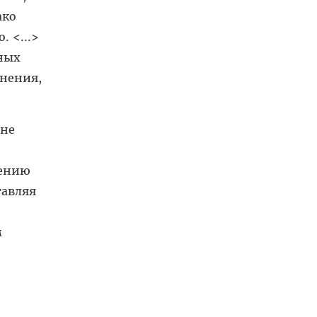
ако
 <...>
ных
анения,
 не
нению
тавляя
м