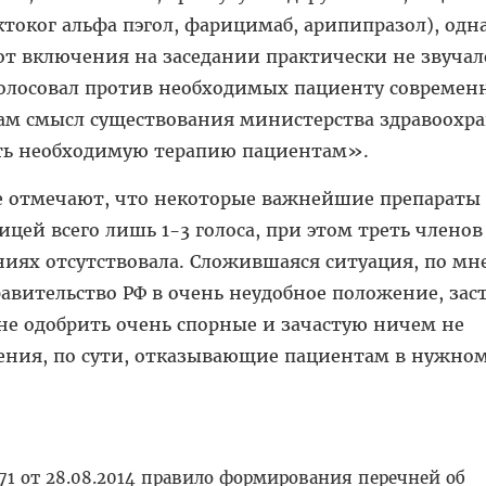
ктоког альфа пэгол, фарицимаб, арипипразол), одн
от включения на заседании практически не звучало.
олосовал против необходимых пациенту современ
сам смысл существования министерства здравоохр
ть необходимую терапию пациентам».
же отмечают, что некоторые важнейшие препараты
цей всего лишь 1-3 голоса, при этом треть членов
ниях отсутствовала. Сложившаяся ситуация, по м
авительство РФ в очень неудобное положение, зас
не одобрить очень спорные и зачастую ничем не
ния, по сути, отказывающие пациентам в нужно
1 от 28.08.2014 правило формирования перечней об