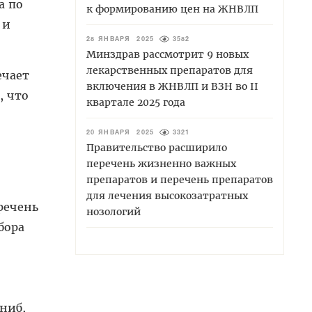
а по
к формированию цен на ЖНВЛП
 и
28 ЯНВАРЯ 2025
3582
Минздрав рассмотрит 9 новых
лекарственных препаратов для
ечает
включения в ЖНВЛП и ВЗН во II
, что
квартале 2025 года
20 ЯНВАРЯ 2025
3321
Правительство расширило
перечень жизненно важных
препаратов и перечень препаратов
для лечения высокозатратных
речень
нозологий
бора
ниб,