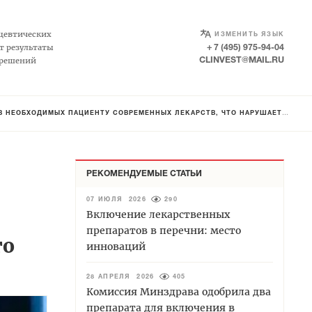
SELECT LANGUAGE
▼
цевтических
ИЗМЕНИТЬ ЯЗЫК
т результаты
+ 7 (495) 975-94-04
 решений
CLINVEST@MAIL.RU
Х ЛЕКАРСТВ, ЧТО НАРУШАЕТ САМ СМЫСЛ СУЩЕСТВОВАНИЯ МИНИСТЕРСТВА, ПРИЗВАННОГО ОБЕСПЕЧИВАТЬ НЕОБХОДИМУЮ ТЕРАПИЮ
РЕКОМЕНДУЕМЫЕ СТАТЬИ
07 ИЮЛЯ 2026
290
Включение лекарственных
препаратов в перечни: место
го
инноваций
28 АПРЕЛЯ 2026
405
Комиссия Минздрава одобрила два
препарата для включения в