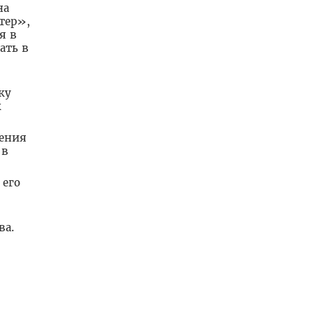
на
тер»,
я в
ать в
ку
к
чения
 в
 его
ва.