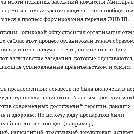
ла итоги недавних заседаний комиссии Минздрав
перечни с точки зрения пациентского сообщества
шаться в процесс формирования перечня ЖНВЛП.
Татьяны Голиковой общественная организация отм
что сейчас этот процесс организован таким образом
ия в итоге не получают. Это, по мнению «Лиги
ют августовские заседания, которые оцениваются
ушающие установленные правительством и самим
ть предложенных лекарств не была включена в пе
ет доступна для пациентов. Главным критерием от
ротив современных достижений терапии, дающих
ь и здоровье. По целому ряду препаратов были
елей по снижению цен (например,
б, капматиниб, трастузумаб дерукстекан, асцими