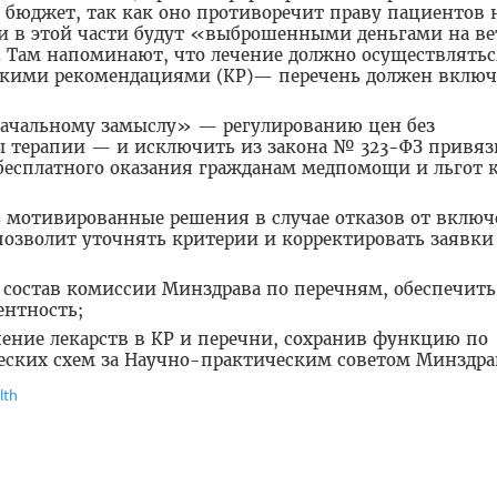
бюджет, так как оно противоречит праву пациентов 
 в этой части будут «выброшенными деньгами на ве
. Там напоминают, что лечение должно осуществлятьс
скими рекомендациями (КР)— перечень должен включ
начальному замыслу» — регулированию цен без
ы терапии — и исключить из закона № 323-ФЗ привяз
бесплатного оказания гражданам медпомощи и льгот 
ь мотивированные решения в случае отказов от вклю
 позволит уточнять критерии и корректировать заявки
состав комиссии Минздрава по перечням, обеспечить
ентность;
ение лекарств в КР и перечни, сохранив функцию по
еских схем за Научно-практическим советом Минздра
lth