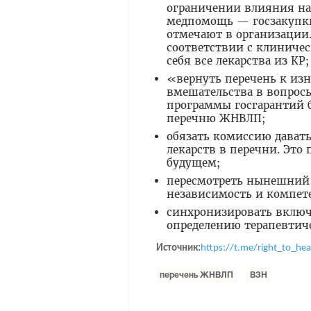
ограничении влияния на 
медпомощь — госзакупки
отмечают в организации
соответствии с клиниче
себя все лекарства из КР;
«вернуть перечень к из
вмешательства в вопрос
программы госгарантий 
перечню ЖНВЛП;
обязать комиссию дават
лекарств в перечни. Это
будущем;
пересмотреть нынешний 
независимость и компет
синхронизировать включ
определению терапевтич
Источник:
https://t.me/right_to_hea
перечень ЖНВЛП
ВЗН