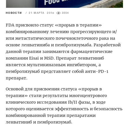
НОВОСТИ
/
21 МАРТА 2018
3554
FDA присвоило статус «прорыв в терапии»
комбинированному лечению прогрессирующего и/
или метастатического почечноклеточного рака на
основе ленватиниба и пембролизумаба. Разработкой
данной терапии занимаются фармацевтические
компании Eisai и MSD. Препарат ленватиниб
является мультикиназным ингибитором, а
пембролизумаб представляет собой анти-PD-1
препарат.
Основой для присвоения статуса «прорыв в
терапии» стали результаты многоцентрового
клинического исследования Ib/II фазы, в ходе
которого оценивается эффективность и безопасность
комбинированной терапии препаратами
ленватиниб и пембролизумаб.