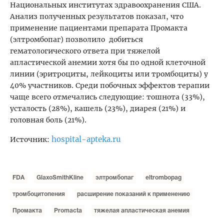
Национальных институтах здравоохранения США.
Анализ полученных результатов показал, что
применение пациентами препарата Промакта
(элтромбопаг) позволило добиться
гематологического ответа при тяжелой
апластической анемии хотя бы по одной клеточной
линии (эритроциты, лейкоциты или тромбоциты) у
40% участников. Среди побочных эффектов терапии
чаще всего отмечались следующие: тошнота (33%),
усталость (28%), кашель (23%), диарея (21%) и
головная боль (21%).
hospital-apteka.ru
Источник:
FDA
GlaxoSmithKline
элтромбопаг
eltrombopag
тромбоцитопения
расширение показаний к применению
Промакта
Promacta
тяжелая апластическая анемия