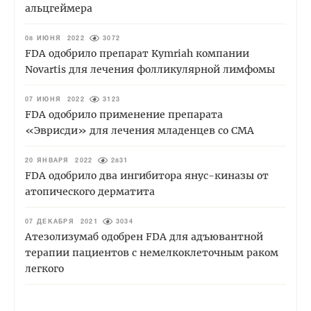
альцгеймера
08 ИЮНЯ 2022
3072
FDA одобрило препарат Kymriah компании
Novartis для лечения фолликулярной лимфомы
07 ИЮНЯ 2022
3123
FDA одобрило применение препарата
«Эврисди» для лечения младенцев со СМА
20 ЯНВАРЯ 2022
2831
FDA одобрило два ингибитора янус-киназы от
атопического дерматита
07 ДЕКАБРЯ 2021
3034
Атезолизумаб одобрен FDA для адъювантной
терапии пациентов с немелкоклеточным раком
легкого