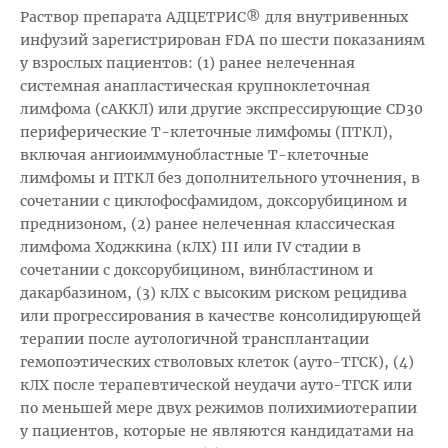
Раствор препарата АДЦЕТРИС® для внутривенных
инфузий зарегистрирован FDA по шести показаниям
у взрослых пациентов: (1) ранее нелеченная
системная анапластическая крупноклеточная
лимфома (сАККЛ) или другие экспрессирующие CD30
периферические Т-клеточные лимфомы (ПТКЛ),
включая ангиоиммунобластные Т-клеточные
лимфомы и ПТКЛ без дополнительного уточнения, в
сочетании с циклофосфамидом, доксорубицином и
преднизоном, (2) ранее нелеченная классическая
лимфома Ходжкина (кЛХ) III или IV стадии в
сочетании с доксорубицином, винбластином и
дакарбазином, (3) кЛХ с высоким риском рецидива
или прогрессирования в качестве консолидирующей
терапии после аутологичной трансплантации
гемопоэтических стволовых клеток (ауто-ТГСК), (4)
кЛХ после терапевтической неудачи ауто-ТГСК или
по меньшей мере двух режимов полихимиотерапии
у пациентов, которые не являются кандидатами на