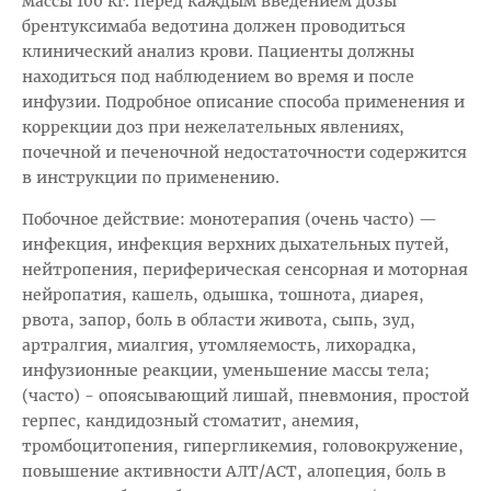
массы 100 кг. Перед каждым введением дозы
брентуксимаба ведотина должен проводиться
клинический анализ крови. Пациенты должны
находиться под наблюдением во время и после
инфузии. Подробное описание способа применения и
коррекции доз при нежелательных явлениях,
почечной и печеночной недостаточности содержится
в инструкции по применению.
Побочное действие: монотерапия (очень часто) —
инфекция, инфекция верхних дыхательных путей,
нейтропения, периферическая сенсорная и моторная
нейропатия, кашель, одышка, тошнота, диарея,
рвота, запор, боль в области живота, сыпь, зуд,
артралгия, миалгия, утомляемость, лихорадка,
инфузионные реакции, уменьшение массы тела;
(часто) - опоясывающий лишай, пневмония, простой
герпес, кандидозный стоматит, анемия,
тромбоцитопения, гипергликемия, головокружение,
повышение активности АЛТ/АСТ, алопеция, боль в