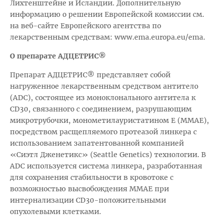
Лихтенштейне и Исландии. Дополнительную
информацию о решении Европейской комиссии см.
на веб-сайте Европейского агентства по
лекарственным средствам: www.ema.europa.eu/ema.
О препарате АДЦЕТРИС®
Препарат АДЦЕТРИС® представляет собой
нагруженное лекарственным средством антитело
(ADC), состоящее из моноклонального антитела к
CD30, связанного с соединением, разрушающим
микротрубочки, монометилауристатином Е (MMAE),
посредством расщепляемого протеазой линкера с
использованием запатентованной компанией
«Сиэтл Дженетикс» (Seattle Genetics) технологии. В
ADC используется система линкера, разработанная
для сохранения стабильности в кровотоке с
возможностью высвобождения MMAE при
интернализации CD30-положительными
опухолевыми клетками.