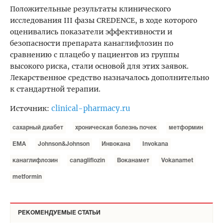
Положительные результаты клинического
исследования III фазы CREDENCE, в ходе которого
оценивались показатели эффективности и
безопасности препарата канаглифлозин по
сравнению с плацебо у пациентов из группы
высокого риска, стали основой для этих заявок.
Лекарственное средство назначалось дополнительно
к стандартной терапии.
clinical-pharmacy.ru
Источник:
сахарный диабет
хроническая болезнь почек
метформин
ЕМА
Johnson&Johnson
Инвокана
Invokana
канаглифлозин
canagliflozin
Воканамет
Vokanamet
metformin
РЕКОМЕНДУЕМЫЕ СТАТЬИ