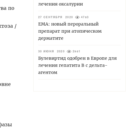
лечения оксалурии
тва по
27 СЕНТЯБРЯ 2020
4783
ЕМА: новый пероральный
тоза /
препарат при атопическом
дерматите
30 ИЮНЯ 2020
2981
Булевиртид одобрен в Европе для
лечения гепатита В с дельта-
агентом
овне
фазы