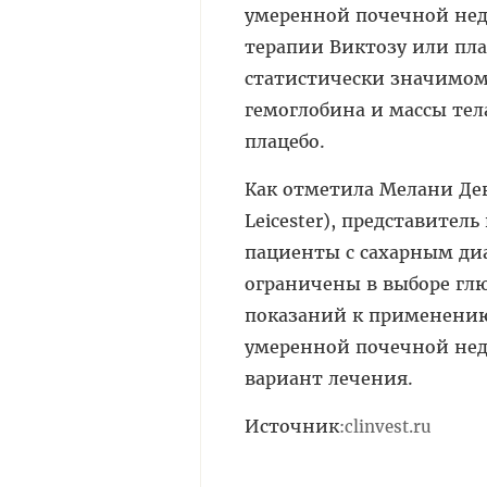
умеренной почечной нед
терапии Виктозу или пла
статистически значимом
гемоглобина и массы тел
плацебо.
Как отметила Мелани Деви
Leicester), представител
пациенты с сахарным ди
ограничены в выборе гл
показаний к применению
умеренной почечной нед
вариант лечения.
Источник
:
clinvest.ru