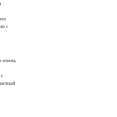
й
ого
ию с
ю очень
 с
пасный