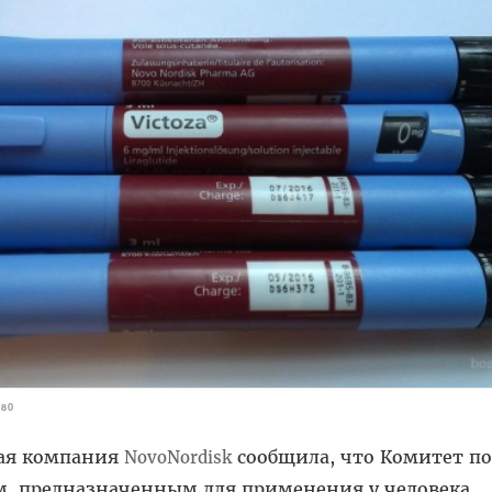
180
кая компания
сообщила, что Комитет по
Novo
Nordisk
м, предназначенным для применения у человека