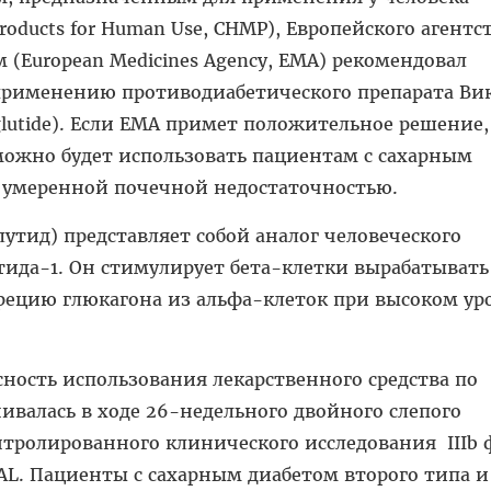
Products for Human Use, CHMP), Европейского агентс
 (European Medicines Agency, EMA) рекомендовал
применению противодиабетического препарата Вик
raglutide). Если ЕМА примет положительное решение,
можно будет использовать пациентам с сахарным
и умеренной почечной недостаточностью.
лутид) представляет собой аналог человеческого
ида-1. Он стимулирует бета-клетки вырабатывать
рецию глюкагона из альфа-клеток при высоком ур
ность использования лекарственного средства по
валась в ходе 26-недельного двойного слепого
тролированного клинического исследования IIIb 
L. Пациенты с сахарным диабетом второго типа и