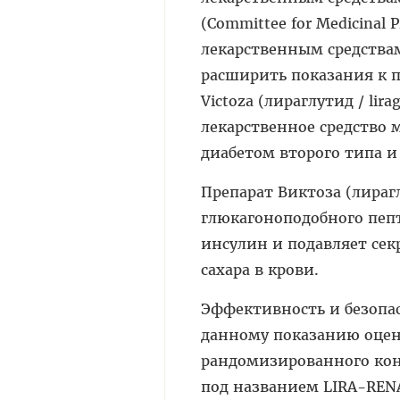
(Committee for Medicinal 
лекарственным средствам
расширить показания к 
Victoza (лираглутид / li
лекарственное средство 
диабетом второго типа 
Препарат Виктоза (лираг
глюкагоноподобного пепт
инсулин и подавляет сек
сахара в крови.
Эффективность и безопас
данному показанию оцени
рандомизированного кон
под названием LIRA-RENA