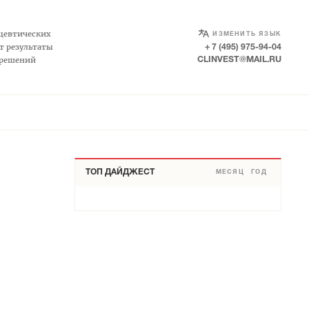
SELECT LANGUAGE
▼
цевтических
ИЗМЕНИТЬ ЯЗЫК
т результаты
+ 7 (495) 975-94-04
 решений
CLINVEST@MAIL.RU
ТОП ДАЙДЖЕСТ
МЕСЯЦ
ГОД