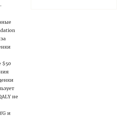
–
зные
dation
иза
ценки
 $50
ения
ен­ки
льзует
QALY не
YG и