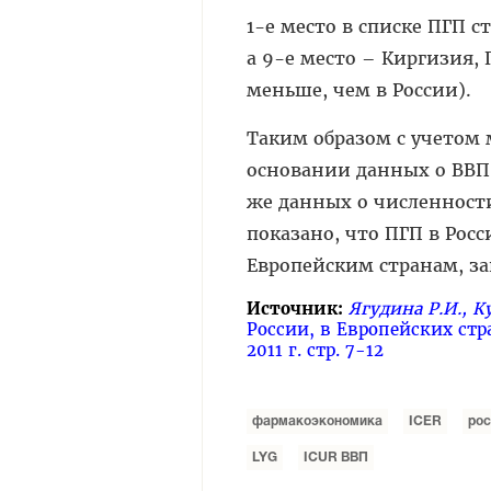
1-е место в списке ПГП с
а 9-е место – Киргизия, 
меньше, чем в России).
Таким образом с учетом 
основании данных о ВВП 
же данных о численности
показано, что ПГП в Росси
Европейским странам, за
Источник:
Ягудина Р.И., К
России, в Европейских стр
2011 г. стр. 7-12
фармакоэкономика
ICER
рос
LYG
ICUR ВВП