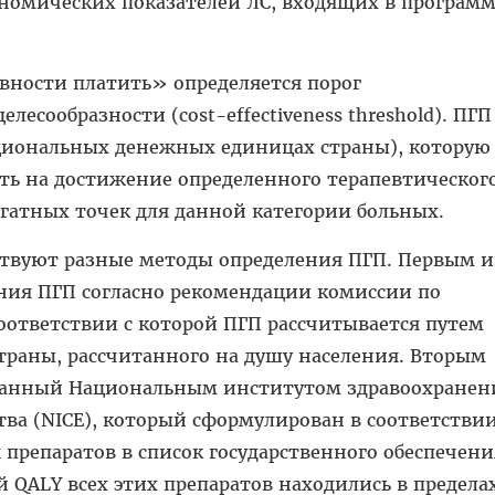
номических показателей ЛС, входящих в программ
вности платить» определяется порог
есообразности (cost-effectiveness threshold). ПГП
ациональных денежных единицах страны), которую
ть на дости­жение определенного терапевтическог
огатных точек для данной категории больных.
ствуют разные методы определения ПГП. Первым и
ения ПГП согласно рекомендации комиссии по
оответствии с которой ПГП рассчитывается путем
ра­ны, рассчитанного на душу населения. Вторым
ботанный Национальным институтом здравоохранен
ва (NICE), который сформулирован в соответствии
репаратов в список го­сударственного обеспечения
й QALY всех этих препаратов находились в предела