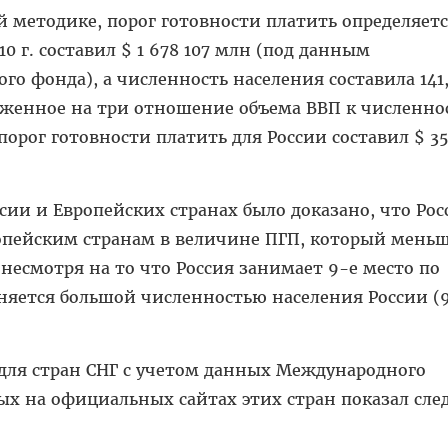
 методике, порог готовности пла­тить определяетс
10 г. составил $ 1 678 107 млн (под данным
о фонда), а численность населения составила 141
оженное на три отношение объема ВВП к численно
порог готовности платить для России составил $ 35 
сии и Европейских странах было до­казано, что Рос
опейским странам в величине ПГП, который меньш
, не­смотря на то что Россия занимает 9-е место по
няется большой численностью населения России (
ля стран СНГ с учетом данных Меж­дународного
ых на официальных сайтах этих стран показал сл