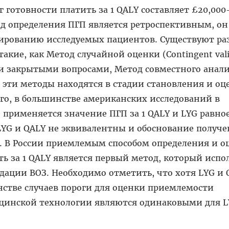
г готовности платить за 1 QALY составляет £20,000
тод определения ПГП является ретроспективным, он
тированию исследуемых пациентов. Существуют ра
акие, как Метод случайной оценки (Сontingent vali
и закрытыми вопросами, Метод совместного анал
ако эти методы находятся в стадии становления и о
го, в большинстве американских исследований в
применяется значение ПГП за 1 QALY и LYG равное
 LYG и QALY не эквивалентны и обоснование получ
. В России приемлемым способом определения и оц
ть за 1 QALY является первый метод, который испо
ции ВОЗ. Необхо­димо отметить, что хотя LYG и 
с­тве случаев пороги для оценки приемлемости
инской технологии являются одинаковыми для L