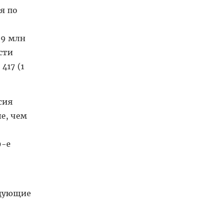
я по
,9 млн
сти
417 (1
сия
е, чем
9-е
едующие