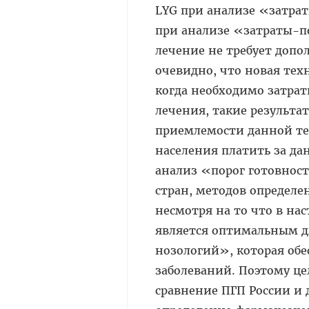
LYG при анализе «затрат
при анализе «затраты-по
лечение не требует допол
очевидно, что новая тех
когда необходимо затрат
лечения, такие результ
приемлемости данной тех
населения платить за да
анализ «порог готовности
стран, ме­тодов определе
несмотря на то что в нас
является оптимальным дл
нозологий», которая обе
заболеваний. Поэтому це
сравнение ПГП России и 