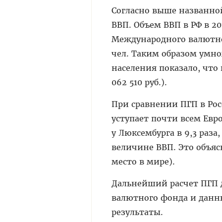
Согласно выше названной
ВВП. Объем ВВП в РФ в 20
Международного валютног
чел. Таким об­разом умн
населения показало, что 
062 510 руб.).
При сравнении ПГП в Рос
уступает почти всем Евр
у Люксембурга в 9,3 раза
величине ВВП. Это объяс
место в мире).
Дальнейший расчет ПГП д
валютного фонда и данн
результаты.