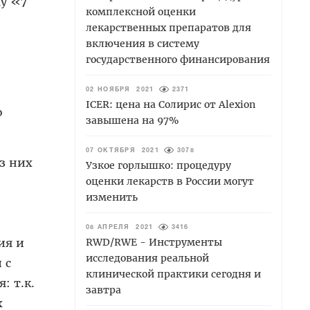
у «7
комплексной оценки
лекарственных препаратов для
включения в систему
государственного финансирования
02 НОЯБРЯ 2021
2371
ICER: цена на Солирис от Alexion
о
завышена на 97%
07 ОКТЯБРЯ 2021
3078
з них
Узкое горлышко: процедуру
оценки лекарств в России могут
изменить
08 АПРЕЛЯ 2021
3416
ия и
RWD/RWE - Инструменты
исследования реальной
 с
клинической практики сегодня и
: т.к.
завтра
х