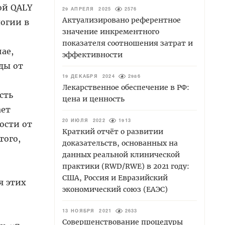
ой QALY
29 АПРЕЛЯ 2025
2576
Актуализировано референтное
логии в
значение инкрементного
показателя соотношения затрат и
ае,
эффективности
ды от
19 ДЕКАБРЯ 2024
2986
Лекарственное обеспечение в РФ:
сть
цена и ценность
ает
мости от
20 ИЮЛЯ 2022
1913
Краткий отчёт о развитии
того,
доказательств, основанных на
данных реальной клинической
практики (RWD/RWE) в 2021 году:
США, Россия и Евразийский
я этих
экономический союз (ЕАЭС)
13 НОЯБРЯ 2021
2633
Совершенствование процедуры