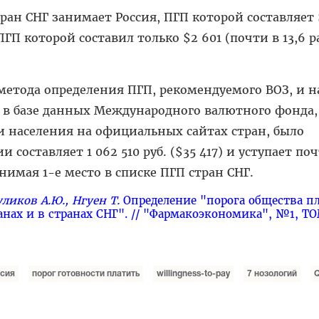
тран СНГ занимает Россия, ПГП которой составляет $
ПГП которой составил только $2 601 (почти в 13,6 р
метода определения ПГП, рекоменду­емого ВОЗ, и н
в базе данных Между­народного валютного фонда, 
 на­селения на официальных сайтах стран, было
и составляет 1 062 510 руб. ($35 417) и уступает по
нимая 1-е место в списке ПГП стран СНГ.
уликов А.Ю., Нгуен Т.
Определение "порога общества пл
анах и в странах СНГ". // "Фармакоэкономика", №1, ТО
сия
порог готовности платить
willingness-to-pay
7 нозологий