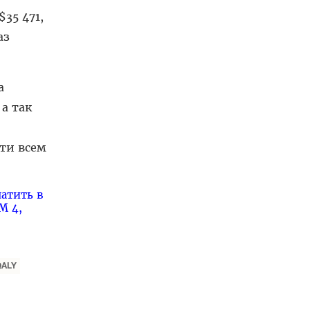
35 471,
аз
а
а так
чти всем
атить в
М 4,
QALY