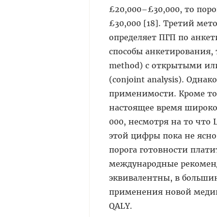
£20,000–£30,000, то поро
£30,000 [18]. Третий ме
определяет ПГП по анке
способы анкетирования, т
method) с открытыми ил
(conjoint analysis). Одн
применимости. Кроме то
настоящее время широко 
000, несмотря на то что
этой цифры пока не ясно
порога готовности плати
международные рекоменда
эквивалентны, в большин
применения новой медиц
QALY.