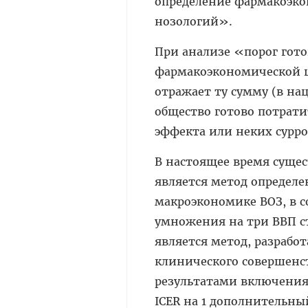
определение фармакоэко
нозологий».
При анализе «порог гото
фармакоэкономической цел
отражает ту сумму (в н
общество готово потрати
эффекта или неких сур­р
В настоящее время суще
является метод определ
макроэкономике ВОЗ, в с
умножения на три ВВП ст
является ме­тод, разра
клинического совершенст
результатами включения п
ICER на 1 дополнительны