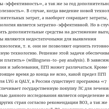
ы-эффективность», а так же за год дополни­тельн
лезность». В случае, когда введение новой техно
нитель­ных затрат, а наоборот сокращает затраты,
нология является затратно-эффективной. Но в случ
ить дополнительные средства на достижение выго
аты являются недостаточными для выявления
нологии, т. к. они не позволяют оценить готовно
нную техноло­гию. Решение этой задачи обеспечив
 платить» (willingness-to-pay analysis). В зависи
ния и заболевания, ПГП может различаться. Кроме 
тоящее время до конца не ясно, ка­кой предел ПГП
я LYG и QALY, в России существует программа «7
спечивает госу­дарственную покупку ЛС для лечени
лью данного исследования является определение и
других стран согласно рекомендации ВОЗ, а так же