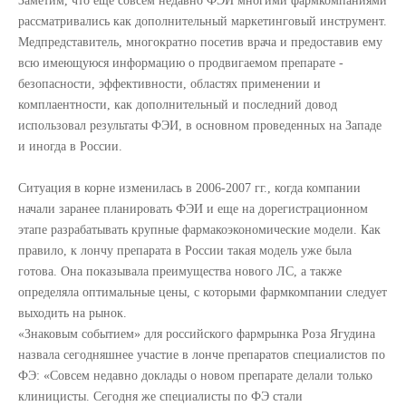
Заметим, что еще совсем недавно ФЭИ многими фармкомпаниями
рассматривались как дополнительный маркетинговый инструмент.
Медпредставитель, многократно посетив врача и предоставив ему
всю имеющуюся информацию о продвигаемом препарате -
безопасности, эффективности, областях применении и
комплаентности, как дополнительный и последний довод
использовал результаты ФЭИ, в основном проведенных на Западе
и иногда в России.
Ситуация в корне изменилась в 2006-2007 гг., когда компании
начали заранее планировать ФЭИ и еще на дорегистрационном
этапе разрабатывать крупные фармакоэкономические модели. Как
правило, к лончу препарата в России такая модель уже была
готова. Она показывала преимущества нового ЛС, а также
определяла оптимальные цены, с которыми фармкомпании следует
выходить на рынок.
«Знаковым событием» для российского фармрынка Роза Ягудина
назвала сегодняшнее участие в лонче препаратов специалистов по
ФЭ: «Совсем недавно доклады о новом препарате делали только
клиницисты. Сегодня же специалисты по ФЭ стали