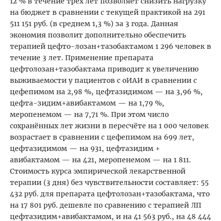
12 % в течение трёх лет позволяет снизить нагрузку
на бюджет в сравнении с текущей практикой на 291
511 151 руб. (в среднем 1,3 %) за 3 года. Данная
экономия позволит дополнительно обеспечить
терапией цефто-лозан+тазобактамом 1 296 человек в
течение 3 лет. Применение препарата
цефтолозан+тазобактама приводит к увеличению
выживаемости у пациентов с оИАИ в сравнении с
цефепимом на 2,98 %, цефтазидимом — на 3,96 %,
цефта-зидим+авибактамом — на 1,79 %,
меропенемом — на 7,71 %. При этом число
сохранённых лет жизни в пересчёте на 1 000 человек
возрастает в сравнении с цефепимом на 699 лет,
цефтазидимом — на 931, цефтазидим +
авибактамом — на 421, меропенемом — на 1 811.
Стоимость курса эмпирической лекарственной
терапии (3 дня) без чувствительности составляет: 55
432 руб. для препарата цефтолозан+тазобактама, что
на 17 801 руб. дешевле по сравнению с терапией ЛП
цефтазидим+авибактамом, и на 41 563 руб., на 48 444