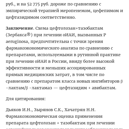
руб., и на 52 775 руб. дороже по сравнению с
эмпирической терапией меропенемом, цефепимом и
цефтазидимом соответственно.
Заключение
. Схема цефтолозан+тазобактам
(Зербакса®) при лечении оИАИ, вызванных P
aeruginosa, предпочтительна с точки зрения
фармакоэкономического анализа по сравнению с
препаратами, используемыми в рутинной практике
при лечении оИАИ в России, ввиду более высокой
эффективности и меньших ассоциированных
прямых медицинских затрат, в том числе по
сравнению с препаратом класса новых ингибиторов β
-лактам/β -лактамаз — цефтазидим + авибактам.
Для цитирования:
Дьяков И.Н., Зырянов С.К., Хачатрян Н.Н.
Фармакоэкономическая оценка применения
препарата цефтолозан + тазобактам при лечении