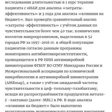
исследования длительностью в 1 курс терапии
пациента с оИАИ для анализа «затраты-
эффективность» и 3 года для анализа «влияния на
бюджет». Был проведён сравнительный анализ
«затраты-эффективность» с учётом данных по
чувствительности более чем 40 тыс. клинических
изолятов микроорганизмов, выделенных в 52
городах РФ за 1997-2016 гг. в общей популяции
пациентов согласно данным программы
мониторинга антибиотикорезистентности,
проводящегося в РФ НИИ антимикробной
химиотерапии ФГБОУ ВО СГМУ Минздрава России и
Межрегиональной ассоциации по клинической
микробиологии и антимикробной химиотерапии
(AMRmap), а также с учётом ожидаемой частоты
чувствительности к цеф-толозану+тазобактаму,
исходя из распространённости продуцентов метало-
β -лактамаз (далее-MBL) в РФ. В ходе анализа
«влияния на бюджет» было выполнено
моделирование экономического влияния внедрения