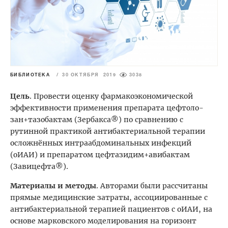
БИБЛИОТЕКА
/
30 ОКТЯБРЯ 2019
3038
Цель
. Провести оценку фармакоэкономической
эффективности применения препарата цефтоло-
зан+тазобактам (Зербакса®) по сравнению с
рутинной практикой антибактериальной терапии
осложнённых интраабдоминальных инфекций
(оИАИ) и препаратом цефтазидим+авибактам
(Завицефта®).
Материалы и методы
. Авторами были рассчитаны
прямые медицинские затраты, ассоциированные с
антибактериальной терапией пациентов с оИАИ, на
основе марковского моделирования на горизонт