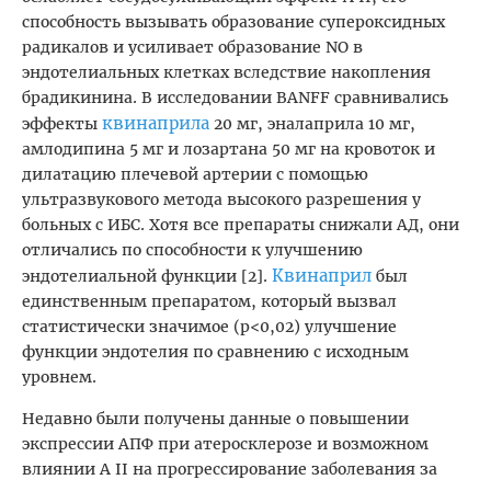
способность вызывать образование супероксидных
радикалов и усиливает образование NO в
эндотелиальных клетках вследствие накопления
брадикинина. В исследовании BANFF сравнивались
квинаприла
эффекты
20 мг, эналаприла 10 мг,
амлодипина 5 мг и лозартана 50 мг на кровоток и
дилатацию плечевой артерии с помощью
ультразвукового метода высокого разрешения у
больных с ИБС. Хотя все препараты снижали АД, они
отличались по способности к улучшению
Квинаприл
эндотелиальной функции [2].
был
единственным препаратом, который вызвал
статистически значимое (p<0,02) улучшение
функции эндотелия по сравнению с исходным
уровнем.
Недавно были получены данные о повышении
экспрессии АПФ при атеросклерозе и возможном
влиянии А II на прогрессирование заболевания за