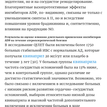
эндотелия, но и на сосудистое ремоделирование.
Благоприятные вазопротективные эффекты
ингибиторов АПФ, по-видимому, связаны не только с
уменьшением синтеза A II, но и вследствие
повышения уровня брадикинина и, соответственно,
влияния на продукцию NO.
Результаты по оценке влияния длительного применения ингибиторов
АПФ на течение атеросклеротической болезни
В исследование QUIET были включены более 1750
больных стабильной ИБС с нормальным АД, которые
квинаприл
получали
20 мг/сут или плацебо в
квинаприла
течение 3 лет [30]. У больных группы
частота сосудистых осложнений была на 13% ниже,
чем в контрольной группе, однако различие не
достигло статистической значимости. Возможно, это
было связано с включением в исследование больных
с низким риском развития сердечно-сосудистых
осложнений, выбором относительно низкой дозы
квинаприла и высокой частотой дополнительного
включения и исключения больных в ходе