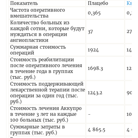
Показатель
Плацебо
Кви
Частота оперативного
0,365
0,27
вмешательства
Количество больных из
каждой сотни, которые будут
37
27
нуждаться в операции
ангиопластики
Суммарная стоимость
1924
1404
операций
Стоимость реабилитации
после оперативного лечения
1698.3
1239
в течение года в группах
(тыс. руб.)
Стоимость поддерживающей
лекарственной терапии после
1243.2
907.
операции за один год (тыс.
руб.)
Стоимость лечения Аккупро
в течение 3 лет на каждые
-
1080
100 больных (тыс. руб.)
Суммарные затраты в
4 865.5
4 63
группах (тыс. руб.)