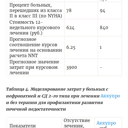
Процент больных,
перешедших из класса
78
94
II в класс III (по NYHA)
Стоимость 12-
недельного курсового
624
840
лечения (руб.)
Прогнозное
соотношение курсов
6.25
1
лечения на основании
расчета NNT
Прогнозное значение
затрат при курсовом
3900
-
лечении
Таблица 4. Моделирование затрат у больных с
Аккупро
нефропатией и СД 2-го типа при лечении
и без терапии для профилактики развития
почечной недостаточности
Отсутствие
Аккупро
Показатели
лечения,