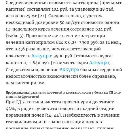
Средневзвешенная стоимость каптоприла (препарат
Капотен) составляет 104 руб. за упаковку в 28 таб.
леток по 25 мг [22]. Следовательно, с учетом
необходимой дозировки 50 мг/сут стоимость одного
12-недельного курса лечения составляет 624 руб.
(табл. 3). Прогнозное же значение затрат при
лечении каптоприлом 624 х 6,25=3900 руб. за 12 нед.,
что в 4,6 раза выше, чем соответствующий
Аккупро
показатель
: 3900 руб. [стоимость курса
Аккупро
капотена] ÷ 840 руб. [стоимость курса
].
Аккупро
Следовательно, лечение
больных сердечной
недостаточностью экономически более оправдано,
чем каптоприлом.
Профилактика развития почечной недостаточности у больных СД 2-го
типа и нефропатией
При СД 2-го типа частота протеинурии достигает
42%, в ряде случаев это говорит о поздней стадии
поражения почек [14, 44]. Необходимость в лечении
гемодиализом или трансплантации почек в
последние годы существенно возрастает, причем