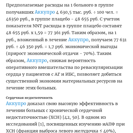
Предполагаемые расходы на 1 больного в группе
Аккупро
получавших
4 630,5 тыс. руб. ÷ 100 чел. =
46350 руб., в группе плацебо - 48 655 руб. С учетом
показателя NNT расходы в группе плацебо составят
48 655 руб. х 1,59 = 77 361 руб. Таким образом, на 1
Аккупро
руб., вложенный в лечение
, получаем 77 631
руб. ÷ 46 350 руб. = 1,7 руб. экономической выгоды
(прирост экономической отдачи - 70%). Таким
Аккупро
образом,
, снижая вероятность
оперативного вмешательства по реваскуляризации
сердца у пациентов с АГ и ИБС, позволяет добиться
существенной экономии материальных ресурсов на
лечение этих больных.
Сердечная недостаточность
Аккупро
доказал свою высокую эффективность в
лечении больных с хронической сердечной
недостаточностью (ХСН) [42, 50]. В одном из
исследований [1], посвященных изучению иАПФ при
ХСН (фракция выброса левого желудочка ≤ 40%),