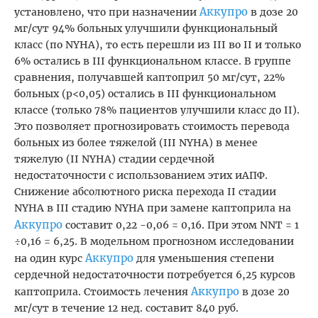
Аккупро
установлено, что при назначении
в дозе 20
мг/сут 94% больных улучшили функциональный
класс (по NYHA), то есть перешли из III во II и только
6% остались в III функциональном классе. В группе
сравнения, получавшей каптоприл 50 мг/сут, 22%
больных (p<0,05) остались в III функциональном
классе (только 78% пациентов улучшили класс до II).
Это позволяет прогнозировать стоимость перевода
больных из более тяжелой (III NYHA) в менее
тяжелую (II NYHA) стадии сердечной
недостаточности с использованием этих иАПФ.
Снижение абсолютного риска перехода II стадии
NYHA в III стадию NYHA при замене каптоприла на
Аккупро
составит 0,22 -0,06 = 0,16. При этом NNT = 1
÷0,16 = 6,25. В модельном прогнозном исследовании
Аккупро
на один курс
для уменьшения степени
сердечной недостаточности потребуется 6,25 курсов
Аккупро
каптоприла. Стоимость лечения
в дозе 20
мг/сут в течение 12 нед. составит 840 руб.