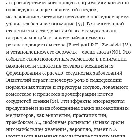
атеросклеротического процесса, прямо или косвенно
опосредуются через эндотелий сосудов,
исследованию состояния которого в последнее время
уделяется большое внимание [53]. В значительной
степени эти исследования были стимулированы
открытием в 1980 г. эндотелийзависимого
релаксирующего фактора (Furchgott R.F., Zavadzki J.V.)
и установлением его формулы - оксид азота (NO). Это
событие стало поворотным моментом в понимании
важной роли эндотелия сосудов в механизмах
формирования сердечно-сосудистых заболеваний.
Эндотелий играет ключевую роль в поддержании
нормальных тонуса и структуры сосудов, локального
гомеостаза и процессов пролиферации клеток
сосудистой стенки [13]. Эти эффекты опосредуются
продукцией и высвобождением таких вазоактивных
медиаторов, как эндотелин, простациклин,
тромбоксан А2, свободные радикалы. Однако среди
них наибольшее значение, вероятно, имеет NO.
Оксид азота вызывает расслабление гладких мышц