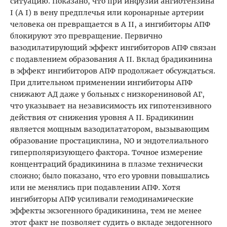
ситуацию. Показано, что при инфузии ангиотензина
I (А I) в вену предплечья или коронарные артерии
человека он превращается в A II, а ингибиторы АПФ
блокируют это превращение. Первично
вазодилатирующий эффект ингибиторов АПФ связан
с подавлением образования А II. Вклад брадикинина
в эффект ингибиторов АПФ продолжает обсуждаться.
При длительном применении ингибиторы АПФ
снижают АД даже у больных с низкорениновой АГ,
что указывает на независимость их гипотензивного
действия от снижения уровня А II. Брадикинин
является мощным вазодилататором, вызывающим
образование простациклина, NO и эндотелиального
гиперполяризующего фактора. Точное измерение
концентраций брадикинина в плазме технически
сложно; было показано, что его уровни повышались
или не менялись при подавлении АПФ. Хотя
ингибиторы АПФ усиливали гемодинамические
эффекты экзогенного брадикинина, тем не менее
этот факт не позволяет судить о вкладе эндогенного