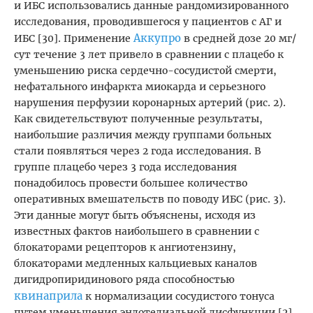
и ИБС использовались данные рандомизированного
исследования, проводившегося у пациентов с АГ и
Аккупро
ИБС [30]. Применение
в средней дозе 20 мг/
сут течение 3 лет привело в сравнении с плацебо к
уменьшению риска сердечно-сосудистой смерти,
нефатального инфаркта миокарда и серьезного
нарушения перфузии коронарных артерий (рис. 2).
Как свидетельствуют полученные результаты,
наибольшие различия между группами больных
стали появляться через 2 года исследования. В
группе плацебо через 3 года исследования
понадобилось провести большее количество
оперативных вмешательств по поводу ИБС (рис. 3).
Эти данные могут быть объяснены, исходя из
известных фактов наибольшего в сравнении с
блокаторами рецепторов к ангиотензину,
блокаторами медленных кальциевых каналов
дигидропиридинового ряда способностью
квинаприла
к нормализации сосудистого тонуса
путем уменьшения эндотелиальной дисфункции [2].