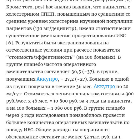
Кроме того, post hoc анализ выявил, что пациенты с
холестерином ЛПНП, повышенным по сравнению со
средним уровнем холестерина изученной популяции
пациентов (130 мг/децилитр), имели статистически
существенное уменьшение прогрессирования ИБС
[6]. Результаты были экстраполированы на
отечественные условия при расчете показателя
"стоимость/эффективность" (на 100 больных). В
группе плацебо частота оперативного
вмешательства составляет 36,5 (~37), в группе,
Аккупро
получавших
, - 27,2 (~27). Больные в одной
Аккупро
из групп получали в течение 36 мес.
по 20
мг/сут. Стоимость лечения препаратом составила 300
руб./мес. х 36 мес. = 10 800 руб. за 3 года на пациента,
а на 100 больных – 1 080 000 руб. В группе плацебо
через 3 года исследования понадобилось провести
большее количество оперативных вмешательств по
поводу ИБС. Общие расходы на операцию и
обследование составят не менее 52 тыс. руб. на 1