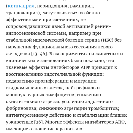
квинаприл
(
, периндоприл, рамиприл,
трандолаприл), могут оказаться особенно
эффективными при состояниях, не
сопровождающихся явной активацией ренин-
ангиотензиновой системы, например при
стабильной ишемической болезни сердца (ИБС) без
нарушения функционального состояния левого
желудочка [13, 46]. В экспериментах на животных и
клинических исследованиях было показано, что
тканевые эффекты ингибиторов АПФ приводят к
восстановлению эндотелиальной функции;
подавлению пролиферации и миграции
гладкомышечных клеток, нейтрофилов и
мононуклеарных лимфоцитов; снижению
окислительного стресса; усилению эндогенного
фибринолиза; снижению агрегации тромбоцитов;
антиатерогенному действию и стабилизации бляшек
у животных [26]. Многие эффекты ингибиторов АПФ,
имеющие отношение к развитию