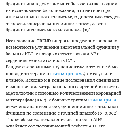
брадикинина в действие ингибиторов АПФ. В одном
из исследований было показано, что ингибиторы
АПФ усиливают потокзависимую дилатацию сосудов
человека, опосредованную эндотелием, за счет
брадикининзависимого механизма [19].
Исследование TREND впервые продемонстрировало
возможность улучшения эндотелиальной функции у
больных ИБС, у которых отсутствовали АГ и
сердечная недостаточность [27].
Рандомизированным 105 пациентам в течение 6 мес.
квинаприлом
проводили терапию
40 мг/сут или
плацебо. Исходно и в конце исследования оценивали
изменения диаметра коронарных артерий в ответ на
ацетилхолин с помощью количественной коронарной
квинаприла
ангиографии (КАГ). У больных группы
отмечено значительное улучшение эндотелиальной
функции по сравнению с группой плацебо (p=0,002).
Таким образом, подавление активности АПФ
ослабляет сосудосуживающий эффект А II, его