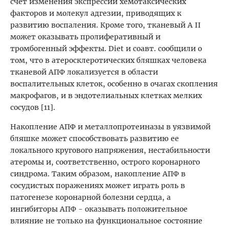
счет изменения экспрессии хемотаксических
факторов и молекул адгезии, приводящих к
развитию воспаления. Кроме того, тканевый A II
может оказывать пролиферативный и
тромбогенный эффекты. Diet и соавт. сообщили о
том, что в атеросклеротических бляшках человека
тканевой АПФ локализуется в области
воспалительных клеток, особенно в очагах скопления
макрофагов, и в эндотелиальных клетках мелких
сосудов [11].
Накопление АПФ и металлопротеиназы в уязвимой
бляшке может способствовать развитию ее
локального кругового напряжения, нестабильности
атеромы и, соответственно, острого коронарного
синдрома. Таким образом, накопление АПФ в
сосудистых поражениях может играть роль в
патогенезе коронарной болезни сердца, а
ингибиторы АПФ - оказывать положительное
влияние не только на функциональное состояние