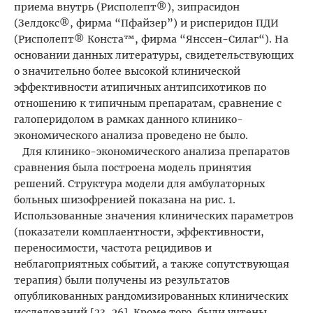
приема внутрь (Рисполепт®), зипрасидон
(Зелдокс®, фирма “Пфайзер”) и рисперидон ПДИ
(Рисполепт® Конста™, фирма “Янссен-Силаг“). На
основании данных литературы, свидетельствующих
о значительно более высокой клинической
эффективности атипичных антипсихотиков по
отношению к типичным препаратам, сравнение с
галоперидолом в рамках данного клинико-
экономического анализа проведено не было.
Для клинико-экономического анализа препаратов
сравнения была построена модель принятия
решений. Структура модели для амбулаторных
больных шизофренией показана на рис. 1.
Использованные значения клинических параметров
(показатели комплаентности, эффективности,
переносимости, частота рецидивов и
неблагоприятных событий, а также сопутствующая
терапия) были получены из результатов
опубликованных рандомизированных клинических
исследований [23, 26]. Кроме того, были учтены