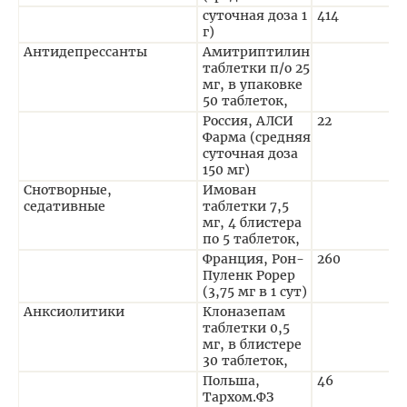
суточная доза 1
414
0
г)
Антидепрессанты
Амитриптилин
таблетки п/о 25
мг, в упаковке
50 таблеток,
Россия, АЛСИ
22
0
Фарма (средняя
суточная доза
150 мг)
Снотворные,
Имован
седативные
таблетки 7,5
мг, 4 блистера
по 5 таблеток,
Франция, Рон-
260
1
Пуленк Рорер
(3,75 мг в 1 сут)
Анксиолитики
Клоназепам
таблетки 0,5
мг, в блистере
30 таблеток,
Польша,
46
3
Тархом.ФЗ