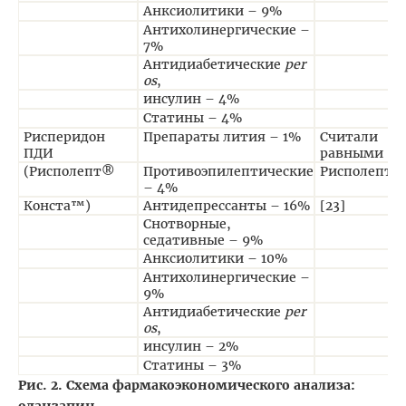
Анксиолитики – 9%
Антихолинергические –
7%
Антидиабетические
per
os
,
инсулин – 4%
Статины – 4%
Рисперидон
Препараты лития – 1%
Считали
ПДИ
равными
(Рисполепт®
Противоэпилептические
Рисполепту,
– 4%
Конста™)
Антидепрессанты – 16%
[23]
Снотворные,
седативные – 9%
Анксиолитики – 10%
Антихолинергические –
9%
Антидиабетические
per
os
,
инсулин – 2%
Статины – 3%
Рис. 2. Схема фармакоэкономического анализа:
оланзапин.