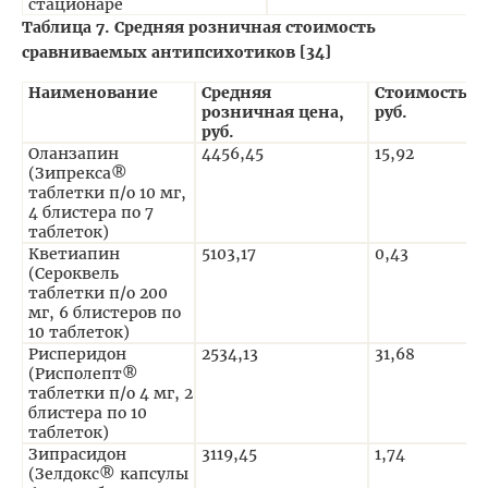
стационаре
Таблица 7. Средняя розничная стоимость
сравниваемых антипсихотиков [34]
Наименование
Средняя
Стоимость 1 
розничная цена,
руб.
руб.
Оланзапин
4456,45
15,92
(Зипрекса®
таблетки п/о 10 мг,
4 блистера по 7
таблеток)
Кветиапин
5103,17
0,43
(Сероквель
таблетки п/о 200
мг, 6 блистеров по
10 таблеток)
Рисперидон
2534,13
31,68
(Рисполепт®
таблетки п/о 4 мг, 2
блистера по 10
таблеток)
Зипрасидон
3119,45
1,74
(Зелдокс® капсулы