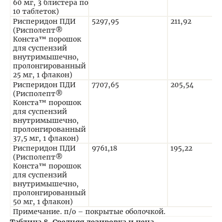
60 мг, 3 блистера по
10 таблеток)
Рисперидон ПДИ
5297,95
211,92
(Рисполепт®
Конста™ порошок
для суспензий
внутримышечно,
пролонгированный
25 мг, 1 флакон)
Рисперидон ПДИ
7707,65
205,54
(Рисполепт®
Конста™ порошок
для суспензий
внутримышечно,
пролонгированный
37,5 мг, 1 флакон)
Рисперидон ПДИ
9761,18
195,22
(Рисполепт®
Конста™ порошок
для суспензий
внутримышечно,
пролонгированный
50 мг, 1 флакон)
Примечание. п/о – покрытые оболочкой.
Таблица 8. Средняя дозировка и цена