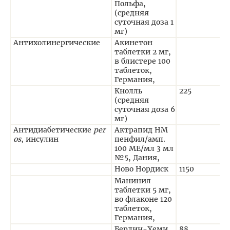
Польфа,
(средняя
суточная доза 1
мг)
Антихолинергические
Акинетон
таблетки 2 мг,
в блистере 100
таблеток,
Германия,
Кнолль
225
1
(средняя
суточная доза 6
мг)
Антидиабетические
per
Актрапид НМ
os
, инсулин
пенфил/амп.
100 МЕ/мл 3 мл
№5, Дания,
Ново Нордиск
1150
Манинил
таблетки 5 мг,
во флаконе 120
таблеток,
Германия,
Берлин-Хеми
88
0