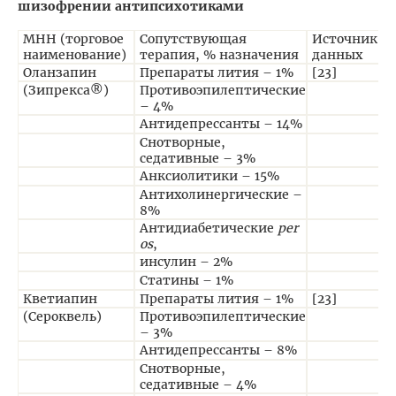
шизофрении антипсихотиками
МНН (торговое
Сопутствующая
Источник
наименование)
терапия, % назначения
данных
Оланзапин
Препараты лития – 1%
[23]
(Зипрекса®)
Противоэпилептические
– 4%
Антидепрессанты – 14%
Снотворные,
седативные – 3%
Анксиолитики – 15%
Антихолинергические –
8%
Антидиабетические
per
os
,
инсулин – 2%
Статины – 1%
Кветиапин
Препараты лития – 1%
[23]
(Сероквель)
Противоэпилептические
– 3%
Антидепрессанты – 8%
Снотворные,
седативные – 4%