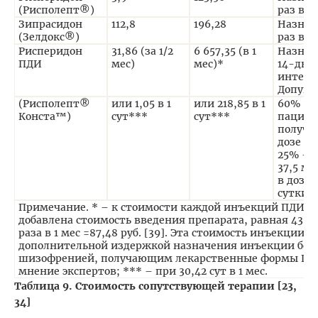
(Рисполепт®)
раз в д
Зипрасидон
112,8
196,28
Назнач
(Зелдокс®)
раз в д
Рисперидон
31,86 (за 1/2
6 657,35 (в 1
Назнач
ПДИ
мес)
мес)*
14-дне
интерв
Допуще
(Рисполепт®
или 1,05 в 1
или 218,85 в 1
60%
Конста™)
сут***
сут***
пациен
получа
дозе 25
25% – в
37,5 мг
в дозе 
сутки**
Примечание. * – к стоимости каждой инъекций ПДИ б
добавлена стоимость введения препарата, равная 43,74 
раза в 1 мес =87,48 руб. [39]. Эта стоимость инъекции 
дополнительной издержкой назначения инъекции бо
шизофренией, получающим лекарственные формы ПДИ
мнение экспертов; *** – при 30,42 сут в 1 мес.
Таблица 9. Стоимость сопутствующей терапии [23,
34]