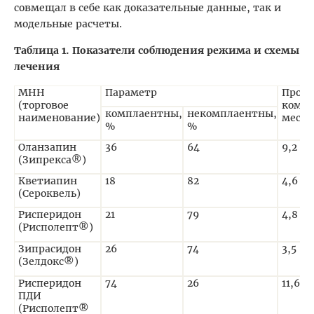
совмещал в себе как доказательные данные, так и
модельные расчеты.
Таблица 1. Показатели соблюдения режима и схемы
лечения
МНН
Параметр
Продо
(торговое
компл
комплаентны,
некомплаентны,
наименование)
мес
%
%
Оланзапин
36
64
9,2
(Зипрекса®)
Кветиапин
18
82
4,6
(Сероквель)
Рисперидон
21
79
4,8
(Рисполепт®)
Зипрасидон
26
74
3,5
(Зелдокс®)
Рисперидон
74
26
11,6
ПДИ
(Рисполепт®