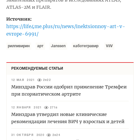
заявленных препаратов в исследованиях ATLAS,
ATLAS-2M и FLAIR.
Источник:
https://life4me.plus/ru/news/inektsionnoy-art-v-
evrope-6991/
рилпивирин
арт
Janssen
каботегравир
ViiV
РЕКОМЕНДУЕМЫЕ СТАТЬИ
12 МАЯ 2021
2922
Минздрав России одобрил применение Тремфеи
при псориатическом артрите
12 ЯНВАРЯ 2021
2718
Минздрав утвердил новые клинические
рекомендации лечения ВИЧ у взрослых и детей
31 ОКТЯБРЯ 2020
2824