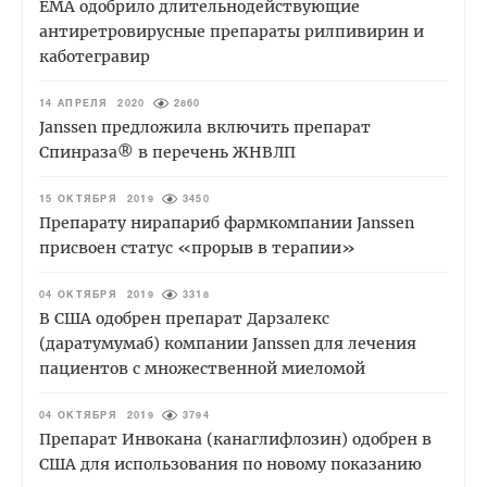
ЕМА одобрило длительнодействующие
антиретровирусные препараты рилпивирин и
каботегравир
14 АПРЕЛЯ 2020
2860
Janssen предложила включить препарат
Спинраза® в перечень ЖНВЛП
15 ОКТЯБРЯ 2019
3450
Препарату нирапариб фармкомпании Janssen
присвоен статус «прорыв в терапии»
04 ОКТЯБРЯ 2019
3318
В США одобрен препарат Дарзалекс
(даратумумаб) компании Janssen для лечения
пациентов с множественной миеломой
04 ОКТЯБРЯ 2019
3794
Препарат Инвокана (канаглифлозин) одобрен в
США для использования по новому показанию