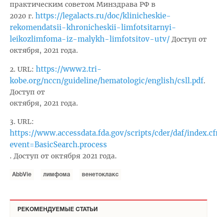
практическим советом Минздрава РФ в
https://legalacts.ru/doc/klinicheskie-
2020 г.
rekomendatsii-khronicheskii-limfotsitarnyi-
leikozlimfoma-iz-malykh-limfotsitov-utv/
Доступ от
октября, 2021 года.
https://www2.tri-
2. URL:
kobe.org/nccn/guideline/hematologic/english/csll.pdf
.
Доступ от
октября, 2021 года.
3. URL:
https://www.accessdata.fda.gov/scripts/cder/daf/index.c
event=BasicSearch.process
.
Доступ от октября 2021 года.
AbbVie
лимфома
венетоклакс
РЕКОМЕНДУЕМЫЕ СТАТЬИ