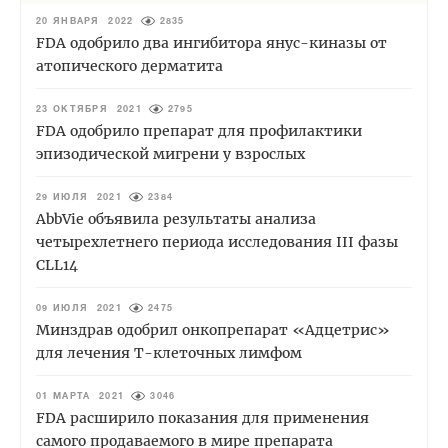
20 ЯНВАРЯ 2022
2835
FDA одобрило два ингибитора янус-киназы от
атопического дерматита
23 ОКТЯБРЯ 2021
2795
FDA одобрило препарат для профилактики
эпизодической мигрени у взрослых
29 ИЮЛЯ 2021
2384
AbbVie объявила результаты анализа
четырехлетнего периода исследования III фазы
CLL14
09 ИЮЛЯ 2021
2475
Минздрав одобрил онкопрепарат «Адцетрис»
для лечения Т-клеточных лимфом
01 МАРТА 2021
3046
FDA расширило показания для применения
самого продаваемого в мире препарата