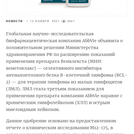
НОВОСТИ
/
13 НОЯБРЯ 2021
2581
Глобальная научно-исследовательская
биофармацевтическая компания AbbVie объявила о
положительном решении Министерства
здравоохранения РФ по расширению показаний
применения препарата Венклекста (МНН:
венетоклакс) — селективного ингибитора
антиапоптозного белка В-клеточной лимфомы (BCL-
2) — для терапии лимфомы из малых лимфоцитов
(ЛМЛ). ЛМЛ стала третьим показанием для
применения препарата компании AbbVie наравне с
хроническим лимфолейкозом (ХЛЛ) и острым
миелоидным лейкозом.
Данное одобрение основано на предоставленном
отчете о клиническом исследовании M12-175, в