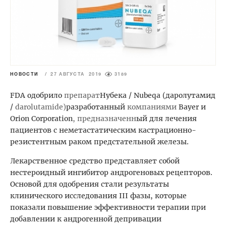
НОВОСТИ
/
27 АВГУСТА 2019
3189
FDA одобрило
препарат
Нубека / Nubeqa (даролутамид
/
darolutamide
)
разработанный
компаниями
Bayer и
Orion Corporation
, предназначенн
ый для лечения
пациентов с неметастатическим кастрационно-
резистентным раком предстательной железы.
Лекарственное средство представляет собой
нестероидный ингибитор андрогеновых рецепторов.
Основой для одобрения стали результаты
клинического исследования III фазы, которые
показали повышение эффективности терапии при
добавлении к андрогенной депривации