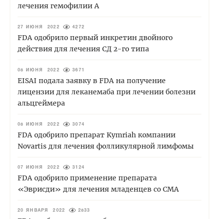
лечения гемофилии А
27 ИЮНЯ 2022
4272
FDA одобрило первый инкретин двойного
действия для лечения СД 2-го типа
08 ИЮНЯ 2022
3671
EISAI подала заявку в FDA на получение
лицензии для леканемаба при лечении болезни
альцгеймера
08 ИЮНЯ 2022
3074
FDA одобрило препарат Kymriah компании
Novartis для лечения фолликулярной лимфомы
07 ИЮНЯ 2022
3124
FDA одобрило применение препарата
«Эврисди» для лечения младенцев со СМА
20 ЯНВАРЯ 2022
2833