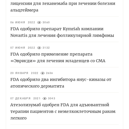
лицензии для леканемаба при лечении болезни
альцгеймера
08 ИЮНЯ 2022
3080
FDA одобрило препарат Kymriah компании
Novartis для лечения фолликулярной лимфомы
07 ИЮНЯ 2022
3132
FDA одобрило применение препарата
«Эврисди» для лечения младенцев со СМА
20 ЯНВАРЯ 2022
2838
FDA одобрило два ингибитора янус-киназы от
атопического дерматита
07 ДЕКАБРЯ 2021
3043
Атезолизумаб одобрен FDA для адъювантной
терапии пациентов с немелкоклеточным раком
легкого