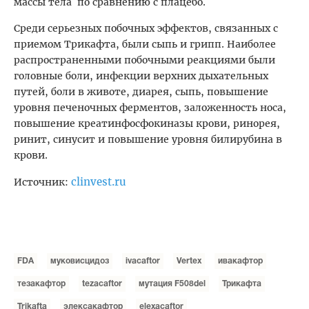
массы тела
по сравнению с плацебо.
Среди серьезных побочных эффектов, связанных с
приемом Трикафта, были сыпь и грипп. Наиболее
распространенными побочными реакциями были
головные боли, инфекции верхних дыхательных
путей, боли в животе, диарея, сыпь, повышение
уровня печеночных ферментов, заложенность носа,
повышение креатинфосфокиназы крови, ринорея,
ринит, синусит и повышение уровня билирубина в
крови.
clinvest.ru
Источник:
FDA
муковисцидоз
ivacaftor
Vertex
ивакафтор
тезакафтор
tezacaftor
мутация F508del
Трикафта
Trikafta
элексакафтор
elexacaftor