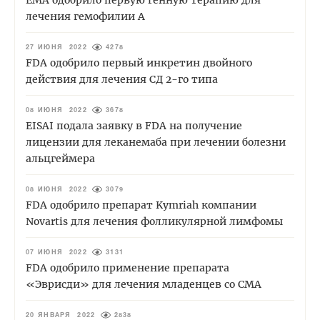
EMA одобрило первую генную терапию для
лечения гемофилии А
27 ИЮНЯ 2022
4278
FDA одобрило первый инкретин двойного
действия для лечения СД 2-го типа
08 ИЮНЯ 2022
3678
EISAI подала заявку в FDA на получение
лицензии для леканемаба при лечении болезни
альцгеймера
08 ИЮНЯ 2022
3079
FDA одобрило препарат Kymriah компании
Novartis для лечения фолликулярной лимфомы
07 ИЮНЯ 2022
3131
FDA одобрило применение препарата
«Эврисди» для лечения младенцев со СМА
20 ЯНВАРЯ 2022
2838